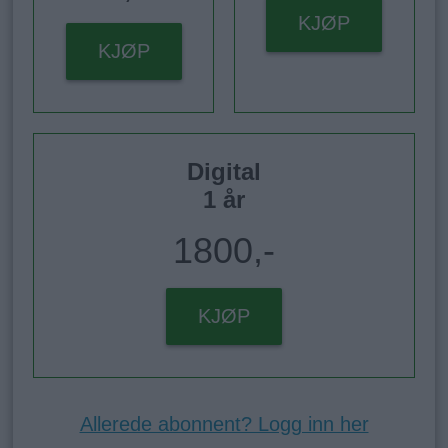
KJØP
KJØP
Digital
1 år
1800,-
KJØP
Allerede abonnent? Logg inn her