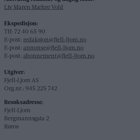
Liv Maren Mæhre Vold
Ekspedisjon:
Tlf: 72 40 65 90
E-post:
redaksjon@fjell-ljom.no
E-post:
annonse@fjell-ljom.no
E-post:
abonnement@fjell-ljom.no
Utgiver:
Fjell-Ljom AS
Org.nr.: 945 225 742
Besøksadresse:
Fjell-Ljom
Bergmannsgata 2
Røros