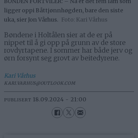
BONDEN FORTVILER: – Nå er det fem lam som
ligger oppi Båttjønnhøgden, bare den siste
uka, sier Jon Vårhus.
Kari Vårhus
Bøndene i Holtålen sier at de er på
nippet til å gi opp på grunn av de store
rovdyrtapene. I sommer har både jerv og
ørn forsynt seg grovt av beitedyrene.
Kari
Vårhus
KARI.VARHUS@OUTLOOK.COM
18.09.2024 - 21:00
PUBLISERT