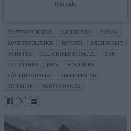
Min side
MATPRODUKSJON
SAUEBONDE
RØROS
ROVDYRPOLITIKK
ROVDYR
NÆRINGSLIV
NYHETER
MILJØDIREKTORATET
ØRN
JON VÅRHUS
JERV
HOLTÅLEN
BÅTTJØNNDALEN
BEITENÆRING
BEITEDYR
ANDERS BAKÅS