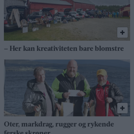
– Her kan kreativiteten bare blomstre
Oter, markdrag, rugger og rykende
ferske skrøner