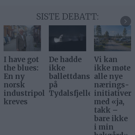
SISTE DEBATT:
De hadde
Vi kan
Svar på
ikke
ikke møte
«Gi alle
ballettdansere
alle nye
barn en
på
nærings­
rettferdig
itikk
Tydalsfjellet
initiativer
start»
med «ja,
takk –
bare ikke
i min