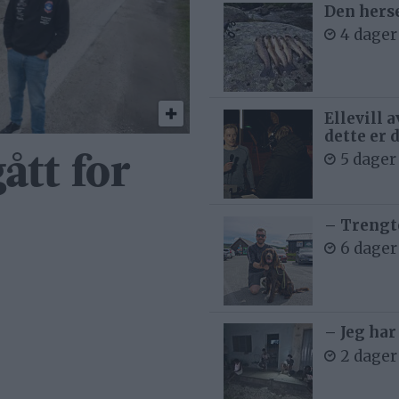
Den hers
4 dager
Ellevill 
dette er 
5 dager
ått for
– Trengt
6 dager
– Jeg har
2 dager