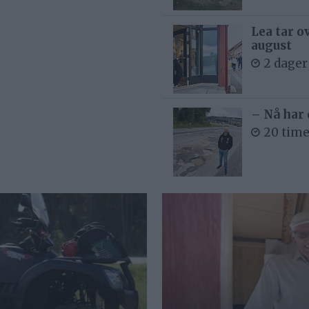
Lea tar o
august
2 dager
– Nå har 
20 time