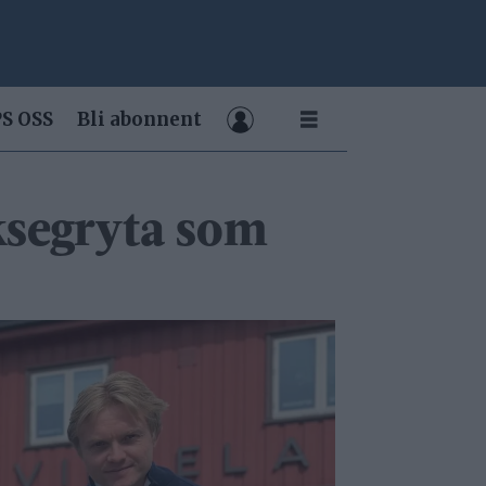
S OSS
Bli abonnent
eksegryta som