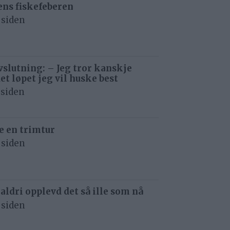
ens fiskefeberen
 siden
avslutning: – Jeg tror kanskje
det løpet jeg vil huske best
 siden
e en trimtur
 siden
 aldri opplevd det så ille som nå
 siden