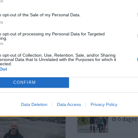
In
8 dager
o opt-out of the Sale of my Personal Data.
In
Med spett
to opt-out of processing my Personal Data for Targeted
6 dager
ing.
In
o opt-out of Collection, Use, Retention, Sale, and/or Sharing
ersonal Data that Is Unrelated with the Purposes for which it
lected.
 av ditt
Bjørn fel
Out
3 dager
CONFIRM
– Det var
Data Deletion
Data Access
Privacy Policy
buken
6 dager