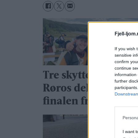
Fjell-ljom
If you wish 
sensitive in
confirm you
continue se
Tre skyttere fra
information 
further disc
Røros deltok i
participants
Downstream 
finalen fredag
Persona
I want t