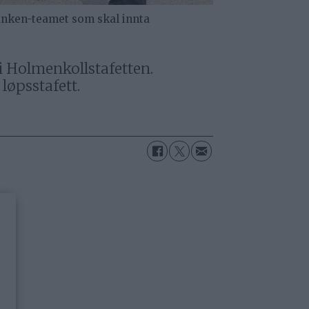
anken-teamet som skal innta
i Holmenkollstafetten.
løpsstafett.