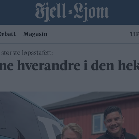
Debatt
Magasin
TIP
tørste løpsstafett:
nne hverandre i den h