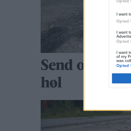
Opted 
I want t
Opted 
I want 
Advertis
Opted 
I want t
of my P
was col
Send oss bilde
Opted 
høl