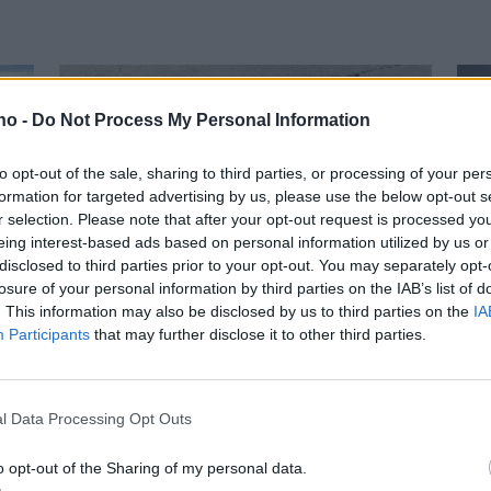
.no -
Do Not Process My Personal Information
to opt-out of the sale, sharing to third parties, or processing of your per
formation for targeted advertising by us, please use the below opt-out s
r selection. Please note that after your opt-out request is processed y
eing interest-based ads based on personal information utilized by us or
Har du vært borti
G
disclosed to third parties prior to your opt-out. You may separately opt-
losure of your personal information by third parties on the IAB’s list of
Sjøbakken-hølet? Se
k
. This information may also be disclosed by us to third parties on the
IA
Participants
that may further disclose it to other third parties.
lesernes bilder.
H
l Data Processing Opt Outs
Mest lest siste uke:
Se opptak
o opt-out of the Sharing of my personal data.