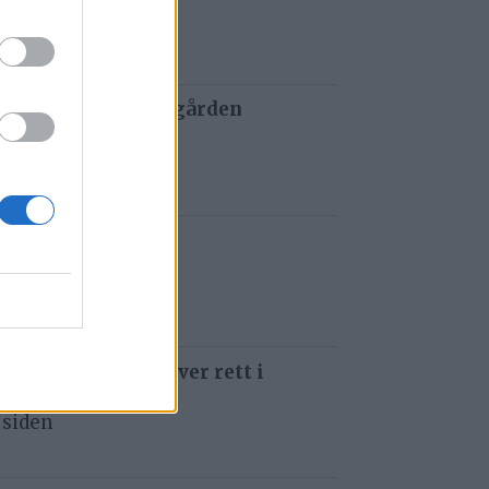
 siden
 og tau redder de gården
 siden
t i Gauldalen
 siden
 som å kjøre ti kniver rett i
 siden