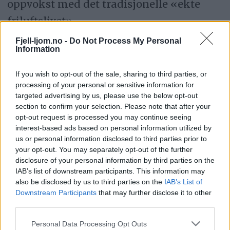
oppvokst med det tradisjonelle «ekte
friluftslivet».
Fjell-ljom.no -
Do Not Process My Personal
Gi framtida en sjanse!
Information
If you wish to opt-out of the sale, sharing to third parties, or
processing of your personal or sensitive information for
DEBATT
AI-STYRTE ROBOTER
targeted advertising by us, please use the below opt-out
section to confirm your selection. Please note that after your
FRILUFTSLIV
SNØSKUTER
REISELIV
opt-out request is processed you may continue seeing
interest-based ads based on personal information utilized by
NY TEKNOLOGI
NATURVERN
us or personal information disclosed to third parties prior to
MOTORFERDSELSLOV
your opt-out. You may separately opt-out of the further
disclosure of your personal information by third parties on the
IAB’s list of downstream participants. This information may
also be disclosed by us to third parties on the
IAB’s List of
Downstream Participants
that may further disclose it to other
third parties.
Personal Data Processing Opt Outs