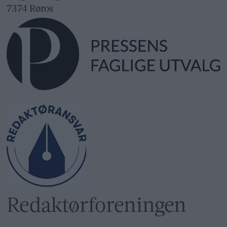
7374 Røros
Redaktør­foreningen