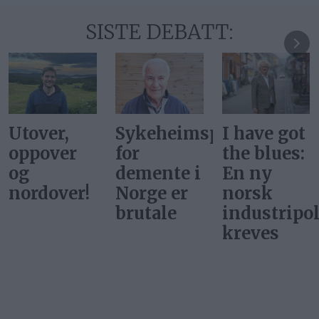
SISTE DEBATT:
Sykeheimsprisene
I have got
De hadde
for
the blues:
ikke
demente i
En ny
ballettdan
Norge er
norsk
på
brutale
industripolitikk
Tydalsfjell
kreves