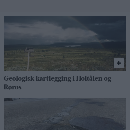
Geologisk kartlegging i Holtålen og
Røros