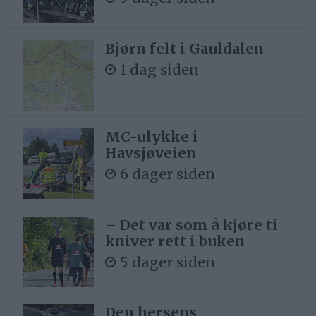
Bjørn felt i Gauldalen
1 dag siden
MC-ulykke i
Havsjøveien
6 dager siden
– Det var som å kjøre ti
kniver rett i buken
5 dager siden
Den hersens