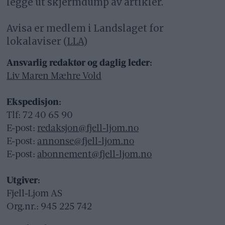
legge ut skjermdump av artikler.
Avisa er medlem i Landslaget for
lokalaviser (
LLA
)
Ansvarlig redaktør og daglig leder:
Liv Maren Mæhre Vold
Ekspedisjon:
Tlf: 72 40 65 90
E-post:
redaksjon@fjell-ljom.no
E-post:
annonse@fjell-ljom.no
E-post:
abonnement@fjell-ljom.no
Utgiver:
Fjell-Ljom AS
Org.nr.: 945 225 742