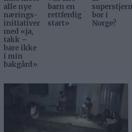
alle nye
barn en
superstjer
nærings­
rettferdig
bor i
initiativer
start»
Norge?
med «ja,
takk –
bare ikke
i min
bakgård»