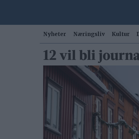
Nyheter
Næringsliv
Kultur
12 vil bli jour