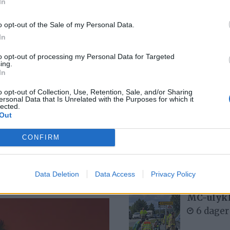
In
Se opptak
6 dager
o opt-out of the Sale of my Personal Data.
In
to opt-out of processing my Personal Data for Targeted
ing.
In
Med spett
4 dager
o opt-out of Collection, Use, Retention, Sale, and/or Sharing
ersonal Data that Is Unrelated with the Purposes for which it
lected.
Out
ri opplevd
Bjørn fel
CONFIRM
1 dag s
m nå
Data Deletion
Data Access
Privacy Policy
MC-ulykk
6 dager