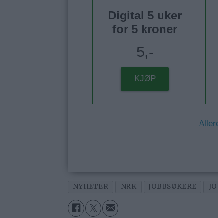
Digital 5 uker
for 5 kroner
5,-
KJØP
Aller
NYHETER
NRK
JOBBSØKERE
JO