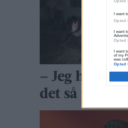
Opted 
I want t
Opted 
I want 
Advertis
Opted 
I want t
of my P
was col
Opted 
– Jeg har ald
det så ille so