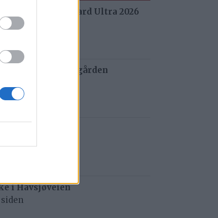
 fra Stuggu Backyard Ultra 2026
 siden
 og tau redder de gården
 siden
t i Gauldalen
iden
e i Havsjøveien
 siden