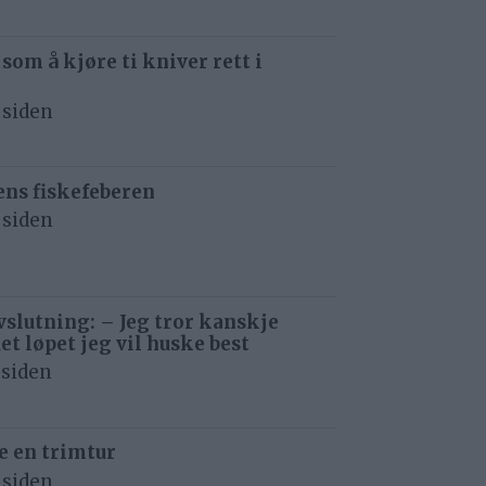
 som å kjøre ti kniver rett i
 siden
ens fiskefeberen
 siden
avslutning: – Jeg tror kanskje
det løpet jeg vil huske best
 siden
e en trimtur
 siden