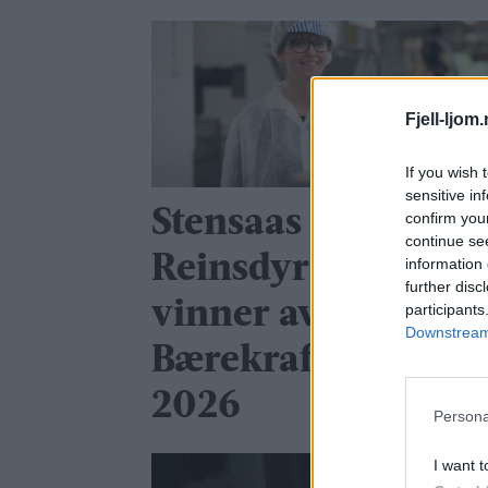
Fjell-ljom
If you wish 
sensitive in
Stensaas
confirm you
continue se
Reinsdyrslakteri er
information 
further disc
vinner av
participants
Downstream 
Bærekraftprisen
2026
Persona
I want t