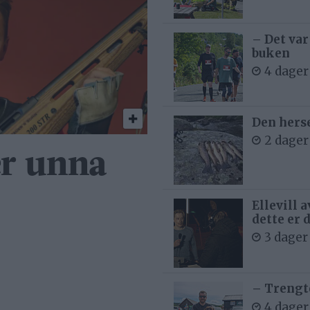
– Det var
buken
4 dager
Den hers
2 dager
er unna
Ellevill 
dette er 
3 dager
– Trengt
4 dager