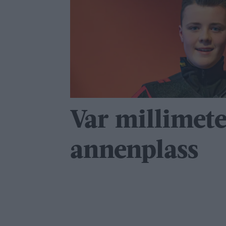
Var millimet
annenplass