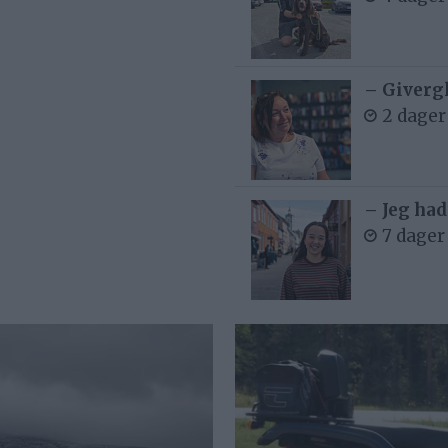
– Givergl
2 dager
– Jeg had
7 dager