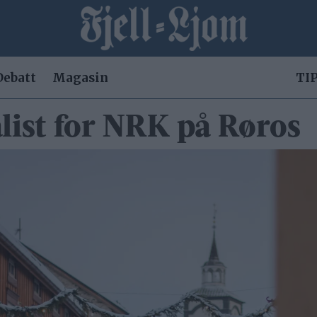
Debatt
Magasin
TIP
nalist for NRK på Røros