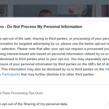
.no -
Do Not Process My Personal Information
to opt-out of the sale, sharing to third parties, or processing of your per
formation for targeted advertising by us, please use the below opt-out s
– Vi er fornøyde,
L
r selection. Please note that after your opt-out request is processed y
eing interest-based ads based on personal information utilized by us or
men det kunne ha
K
disclosed to third parties prior to your opt-out. You may separately opt-
losure of your personal information by third parties on the IAB’s list of
gått bedre
a
. This information may also be disclosed by us to third parties on the
IA
Participants
that may further disclose it to other third parties.
l Data Processing Opt Outs
o opt-out of the Sharing of my personal data.
Mest lest siste uke: