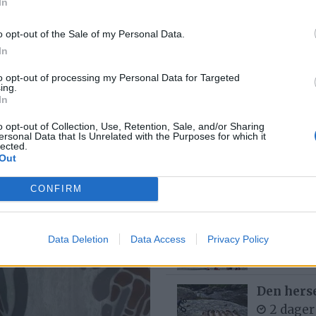
In
kapene
o opt-out of the Sale of my Personal Data.
Bjørn fel
In
15 time
to opt-out of processing my Personal Data for Targeted
ing.
In
kerhet til
MC-ulykk
o opt-out of Collection, Use, Retention, Sale, and/or Sharing
ersonal Data that Is Unrelated with the Purposes for which it
5 dager
lected.
Out
CONFIRM
– Det var
buken
4 dager
Data Deletion
Data Access
Privacy Policy
Den hers
2 dager