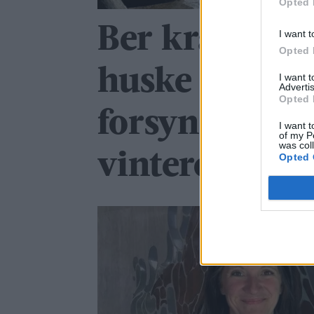
Opted 
Ber kraftsels
I want t
Opted 
huske
I want 
Advertis
Opted 
forsyningssik
I want t
of my P
was col
vinteren
Opted 