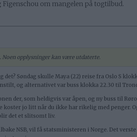
ørg Figenschou om mangelen på togtilbud.
re. Noen opplysninger kan være utdaterte.
tlig det? Søndag skulle Maya (22) reise fra Oslo S kl
innstilt, og alternativet var buss klokka 22.30 til T
jonen der, som heldigvis var åpen, og ny buss til Røro
e koster jo litt når du ikke har rikelig med penger. O
lir det et slitsomt liv.
ilbake NSB, vil få statsministeren i Norge. Det verste 