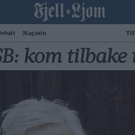
Debatt
Magasin
TIP
B: kom tilbake t