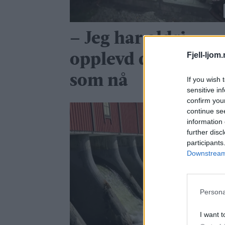
– Jeg har aldri
Fjell-ljom
opplevd det så ille
som nå
If you wish 
sensitive in
confirm you
continue se
information 
further disc
participants
Downstream 
Persona
I want t