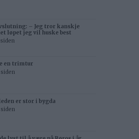
avslutning: – Jeg tror kanskje
det løpet jeg vil huske best
 siden
e en trimtur
 siden
eden er stor i bygda
 siden
de lyst til å være på Røros i år