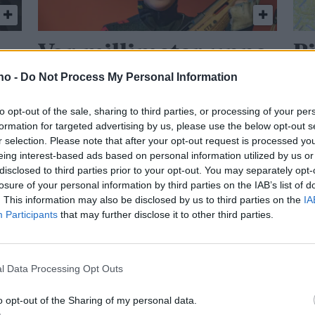
Var millimeter unna
Bj
.no -
Do Not Process My Personal Information
annenplass
G
to opt-out of the sale, sharing to third parties, or processing of your per
formation for targeted advertising by us, please use the below opt-out s
r selection. Please note that after your opt-out request is processed y
Mest lest siste uke:
eing interest-based ads based on personal information utilized by us or
disclosed to third parties prior to your opt-out. You may separately opt-
Se opptak
losure of your personal information by third parties on the IAB’s list of
5 dager
. This information may also be disclosed by us to third parties on the
IA
Participants
that may further disclose it to other third parties.
Med spett
l Data Processing Opt Outs
4 dager
o opt-out of the Sharing of my personal data.