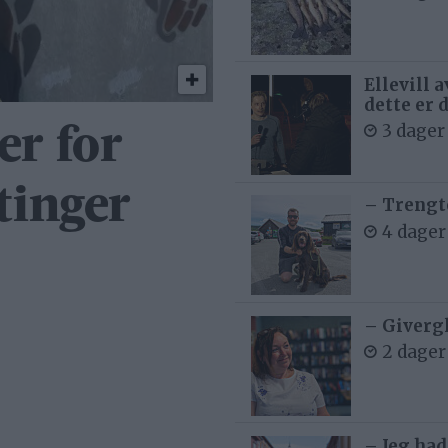
Ellevill 
dette er 
3 dager
r for
tinger
– Trengt
4 dager
– Givergl
2 dager
– Jeg had