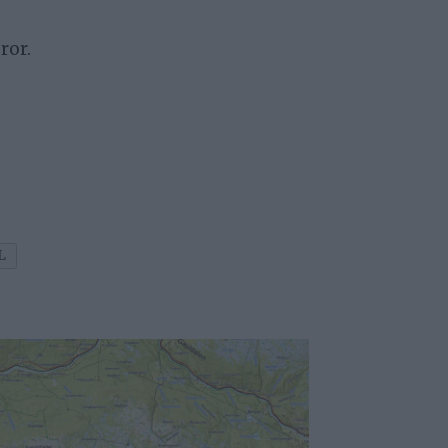
ror.
L