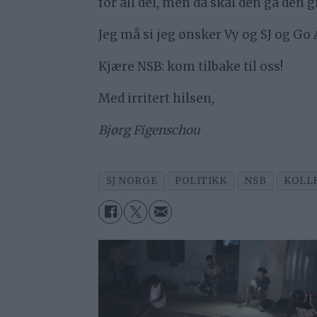
for all del, men da skal den gå den 
Jeg må si jeg ønsker Vy og SJ og G
Kjære NSB: kom tilbake til oss!
Med irritert hilsen,
Bjørg Figenschou
SJ NORGE
POLITIKK
NSB
KOLL