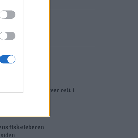
t i Gauldalen
r siden
e i Havsjøveien
 siden
 som å kjøre ti kniver rett i
 siden
ens fiskefeberen
 siden