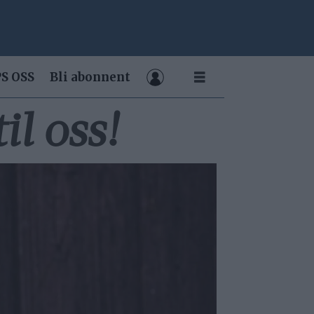
S OSS
Bli abonnent
il oss!