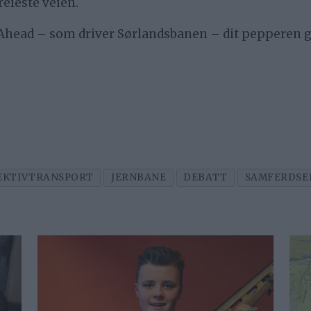
greieste veien.
o Ahead – som driver Sørlandsbanen – dit pepperen g
EKTIVTRANSPORT
JERNBANE
DEBATT
SAMFERDSE