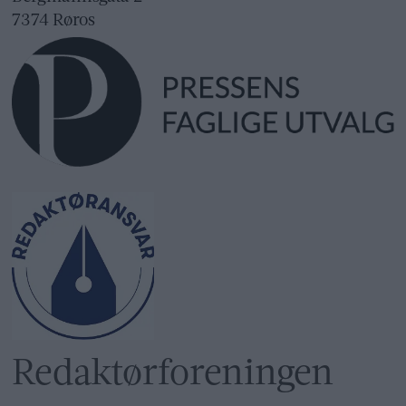
7374 Røros
Redaktør­foreningen