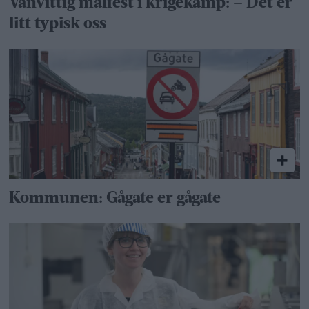
Vanvittig målfest i krigekamp: – Det er
litt typisk oss
Kommunen: Gågate er gågate