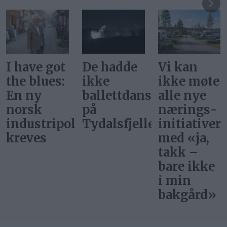
I have got
De hadde
Vi kan
the blues:
ikke
ikke møte
En ny
ballettdansere
alle nye
norsk
på
nærings­
industripolitikk
Tydalsfjellet
initiativer
kreves
med «ja,
takk –
bare ikke
i min
bakgård»