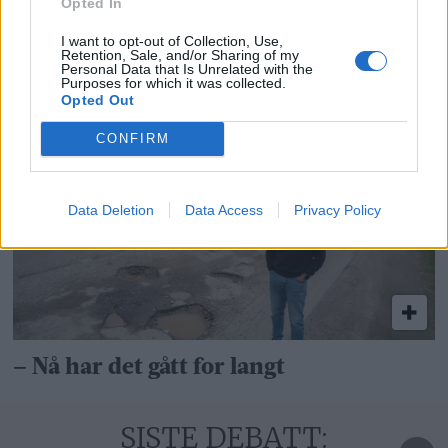
Opted In
I want to opt-out of Collection, Use,
Retention, Sale, and/or Sharing of my
Personal Data that Is Unrelated with the
Purposes for which it was collected.
Opted Out
Send oss bilde av ditt høl
CONFIRM
Data Deletion
Data Access
Privacy Policy
– Nå har det gått for langt
SISTE DEBATT: