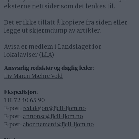
eksterne nettsider som det lenkes til.
Det er ikke tillatt å kopiere fra siden eller
legge ut skjermdump av artikler.
Avisa er medlem i Landslaget for
lokalaviser (
LLA
)
Ansvarlig redaktør og daglig leder:
Liv Maren Mæhre Vold
Ekspedisjon:
Tlf: 72 40 65 90
E-post:
redaksjon@fjell-ljom.no
E-post:
annonse@fjell-ljom.no
E-post:
abonnement@fjell-ljom.no