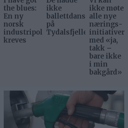
I have got
De hadde
Vi kan
the blues:
ikke
ikke møte
En ny
ballettdansere
alle nye
norsk
på
nærings­
industripolitikk
Tydalsfjellet
initiativer
kreves
med «ja,
takk –
bare ikke
i min
bakgård»