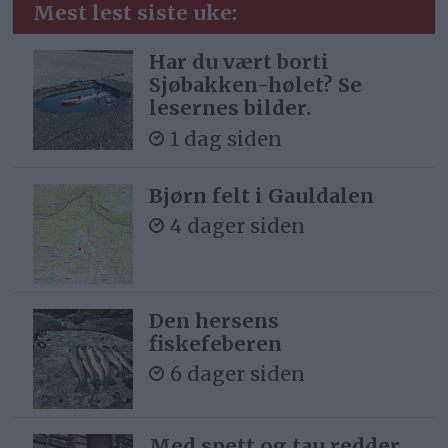
Mest lest siste uke:
Har du vært borti
Sjøbakken-hølet? Se
lesernes bilder.
1 dag siden
Bjørn felt i Gauldalen
4 dager siden
Den hersens
fiskefeberen
6 dager siden
Med spett og tau redder