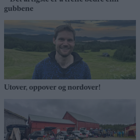
gubbene
Utover, oppover og nordover!