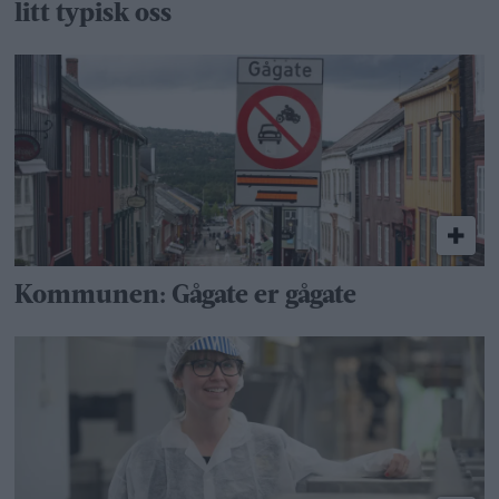
litt typisk oss
Kommunen: Gågate er gågate