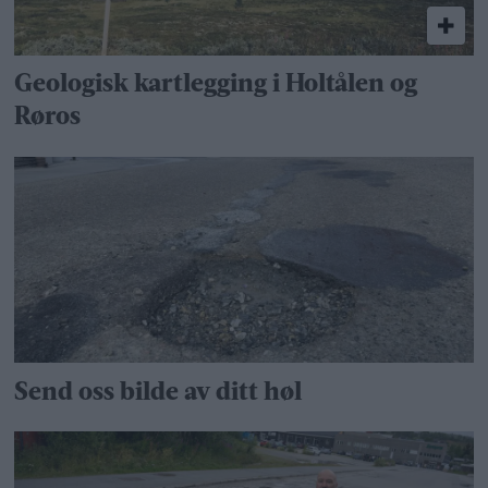
Geologisk kartlegging i Holtålen og
Røros
Send oss bilde av ditt høl