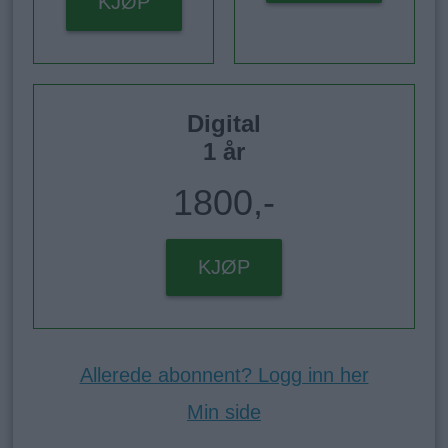
KJØP
Digital
1 år
1800,-
KJØP
Allerede abonnent? Logg inn her
Min side