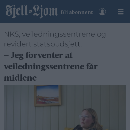
Bli abonnent
NKS, veiledningssentrene og
revidert statsbudsjett:
– Jeg forventer at
veiledningssentrene får
midlene