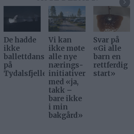
Vi kan
Svar på
Ønsker vi
ikke møte
«Gi alle
at
ere
alle nye
barn en
superstjer
nærings­
rettferdig
bor i
et
initiativer
start»
Norge?
med «ja,
takk –
bare ikke
i min
bakgård»