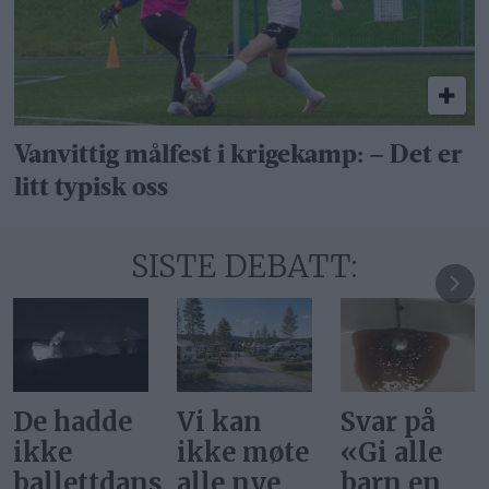
Vanvittig målfest i krigekamp: – Det er
litt typisk oss
SISTE DEBATT:
Vi kan
Svar på
Ønsker vi
ikke møte
«Gi alle
at
ere
alle nye
barn en
superstjer