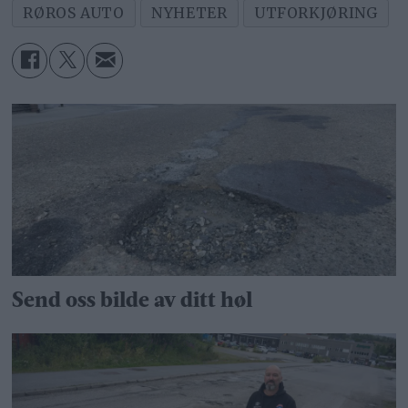
RØROS AUTO
NYHETER
UTFORKJØRING
Send oss bilde av ditt høl