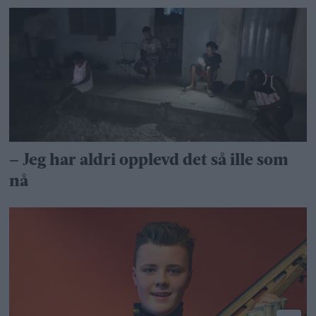
– Jeg har aldri opplevd det så ille som
nå