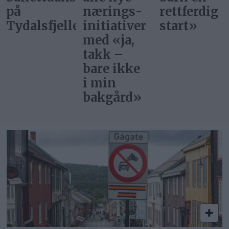
nærings­
rettferdig
bor i
et
initiativer
start»
Norge?
med «ja,
takk –
bare ikke
i min
bakgård»