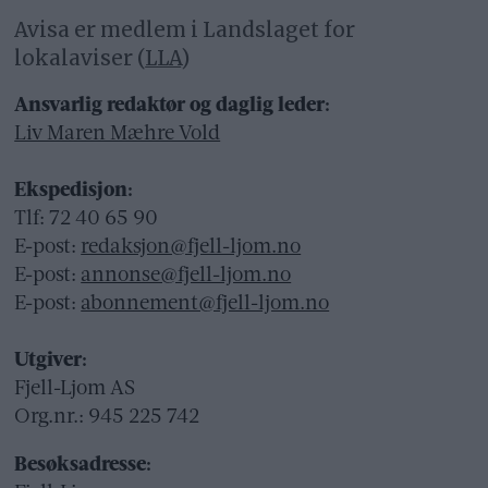
Avisa er medlem i Landslaget for
lokalaviser (
LLA
)
Ansvarlig redaktør og daglig leder:
Liv Maren Mæhre Vold
Ekspedisjon:
Tlf: 72 40 65 90
E-post:
redaksjon@fjell-ljom.no
E-post:
annonse@fjell-ljom.no
E-post:
abonnement@fjell-ljom.no
Utgiver:
Fjell-Ljom AS
Org.nr.: 945 225 742
Besøksadresse: