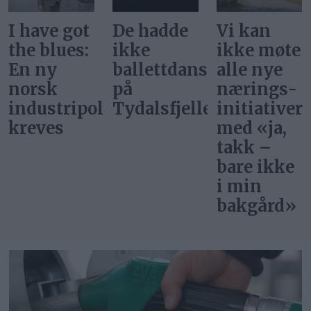
De hadde
Vi kan
Svar på
ikke
ikke møte
«Gi alle
ballettdansere
alle nye
barn en
på
nærings­
rettferdig
itikk
Tydalsfjellet
initiativer
start»
med «ja,
takk –
bare ikke
i min
bakgård»