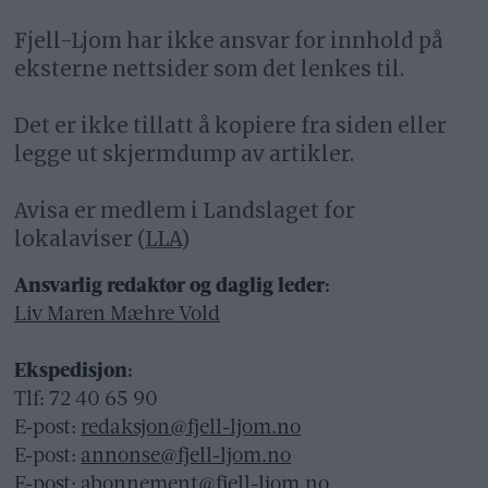
Fjell-Ljom har ikke ansvar for innhold på
eksterne nettsider som det lenkes til.
Det er ikke tillatt å kopiere fra siden eller
legge ut skjermdump av artikler.
Avisa er medlem i Landslaget for
lokalaviser (
LLA
)
Ansvarlig redaktør og daglig leder:
Liv Maren Mæhre Vold
Ekspedisjon:
Tlf: 72 40 65 90
E-post:
redaksjon@fjell-ljom.no
E-post:
annonse@fjell-ljom.no
E-post:
abonnement@fjell-ljom.no