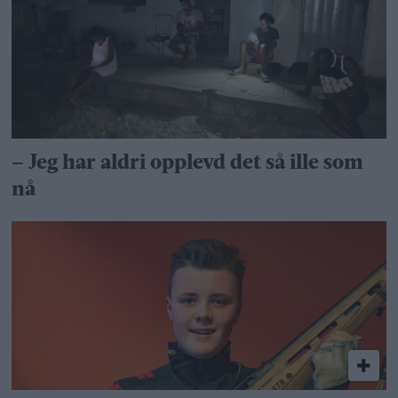
– Jeg har aldri opplevd det så ille som
nå