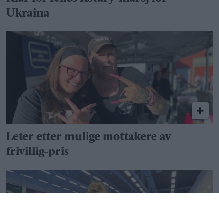
Ukraina
Leter etter mulige mottakere av
frivillig-pris