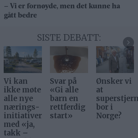
– Vi er fornøyde, men det kunne ha
gått bedre
SISTE DEBATT:
Vi kan
Svar på
Ønsker vi
ikke møte
«Gi alle
at
alle nye
barn en
superstjer
nærings­
rettferdig
bor i
initiativer
start»
Norge?
med «ja,
takk –