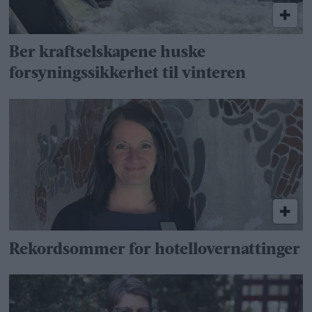
Ber kraftselskapene huske
forsyningssikkerhet til vinteren
Rekordsommer for hotellovernattinger