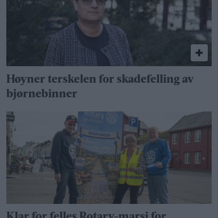
Høyner terskelen for skadefelling av
bjørnebinner
Klar for felles Rotary-marsj for