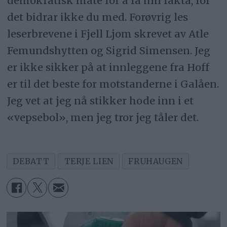
demokratisk måte for å få inn fakta, for
det bidrar ikke du med. Forøvrig les
leserbrevene i Fjell Ljom skrevet av Atle
Femundshytten og Sigrid Simensen. Jeg
er ikke sikker på at innleggene fra Hoff
er til det beste for motstanderne i Galåen.
Jeg vet at jeg nå stikker hode inn i et
«vepsebol», men jeg tror jeg tåler det.
DEBATT
TERJE LIEN
FRUHAUGEN