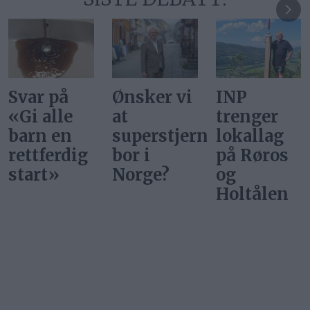
Ønsker vi
INP
Gi alle
at
trenger
barn en
superstjerner
lokallag
rettferdig
bor i
på Røros
start
Norge?
og
Holtålen