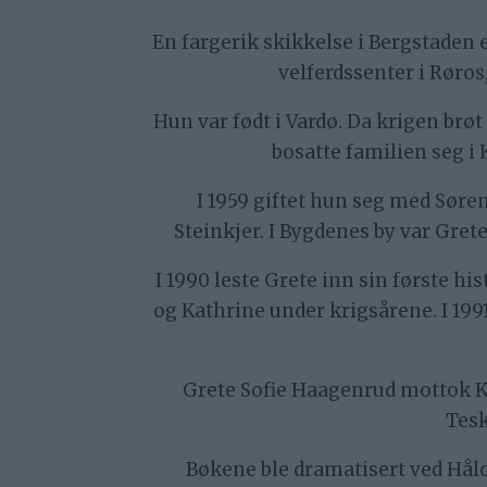
En fargerik skikkelse i Bergstaden 
velferdssenter i Røros,
Hun var født i Vardø. Da krigen brøt
bosatte familien seg i
I 1959 giftet hun seg med Søren
Steinkjer. I Bygdenes by var Gre
I 1990 leste Grete inn sin første h
og Kathrine under krigsårene. I 19
Grete Sofie Haagenrud mottok Ku
Tesk
Bøkene ble dramatisert ved Hålog