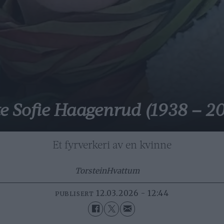
te Sofie Haagenrud (1938 – 2
Et fyrverkeri av en kvinne
Torstein
Hvattum
12.03.2026 - 12:44
PUBLISERT