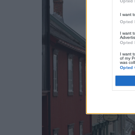
Opted 
I want t
Opted 
I want 
Advertis
Opted 
I want t
of my P
was col
Opted 