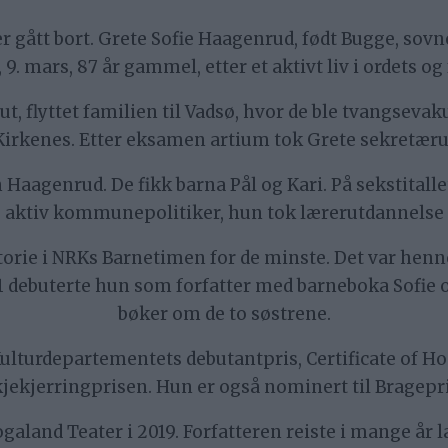
er gått bort. Grete Sofie Haagenrud, født Bugge, sov
 9. mars, 87 år gammel, etter et aktivt liv i ordets o
 ut, flyttet familien til Vadsø, hvor de ble tvangseva
 Kirkenes. Etter eksamen artium tok Grete sekretæru
 Haagenrud. De fikk barna Pål og Kari. På sekstitallet
te aktiv kommunepolitiker, hun tok lærerutdannelse 
istorie i NRKs Barnetimen for de minste. Det var hen
91 debuterte hun som forfatter med barneboka Sofie 
bøker om de to søstrene.
lturdepartementets debutantpris, Certificate of H
jekjerringprisen. Hun er også nominert til Bragepr
aland Teater i 2019. Forfatteren reiste i mange år 