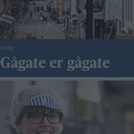
 bolig:
ågate er gågate