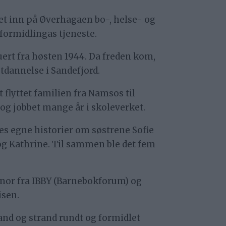
net inn på Øverhagaen bo-, helse- og
g formidlingas tjeneste.
kuert fra høsten 1944. Da freden kom,
tdannelse i Sandefjord.
 flyttet familien fra Namsos til
og jobbet mange år i skoleverket.
nes egne historier om søstrene Sofie
og Kathrine. Til sammen ble det fem
onor fra IBBY (Barnebokforum) og
isen.
land og strand rundt og formidlet