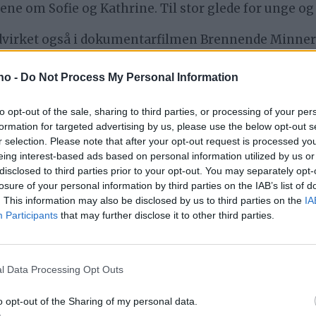
iene om Sofie og Kathrine. Til stor glede for unge og
irket også i dokumentarfilmen Brennende Minner 
 preg på kulturlivet og folkelivet i Røros. Hun var 
.no -
Do Not Process My Personal Information
er. Lesegleden fant hun utløp for gjennom en munte
var også medlem i Soroptimistene.
to opt-out of the sale, sharing to third parties, or processing of your per
formation for targeted advertising by us, please use the below opt-out s
 frodige humor var hun en fest å være sammen med. 
r selection. Please note that after your opt-out request is processed y
eing interest-based ads based on personal information utilized by us or
fortellende.
disclosed to third parties prior to your opt-out. You may separately opt-
losure of your personal information by third parties on the IAB’s list of
Hvil i fred, gode Grete.
. This information may also be disclosed by us to third parties on the
IA
Participants
that may further disclose it to other third parties.
 KATHRINE
MINNEORD
FORFATTER
GRETE SOFIE 
l Data Processing Opt Outs
o opt-out of the Sharing of my personal data.