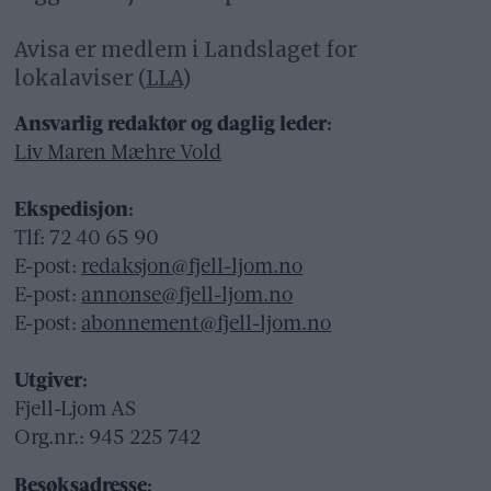
Avisa er medlem i Landslaget for
lokalaviser (
LLA
)
Ansvarlig redaktør og daglig leder:
Liv Maren Mæhre Vold
Ekspedisjon:
Tlf: 72 40 65 90
E-post:
redaksjon@fjell-ljom.no
E-post:
annonse@fjell-ljom.no
E-post:
abonnement@fjell-ljom.no
Utgiver:
Fjell-Ljom AS
Org.nr.: 945 225 742
Besøksadresse: