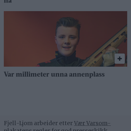
nå
Var millimeter unna annenplass
Fjell-Ljom arbeider etter
Vær Varsom-
plakatens regler
for god presseskikk.