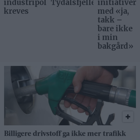
itikk
Tydalsfjellet
initiativer
start»
med «ja,
takk –
bare ikke
i min
bakgård»
Billigere drivstoff ga ikke mer trafikk