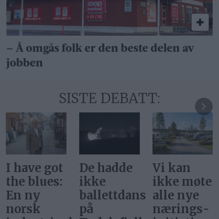
– Å omgås folk er den beste delen av
jobben
SISTE DEBATT:
De hadde
Vi kan
Svar på
ikke
ikke møte
«Gi alle
ballettdansere
alle nye
barn en
på
nærings­
rettferdig