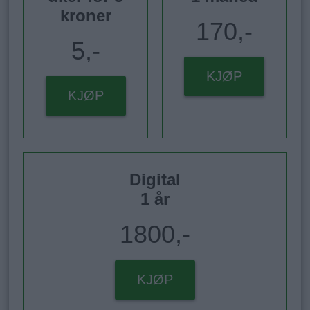
kroner
170,-
5,-
KJØP
KJØP
Digital
1 år
1800,-
KJØP