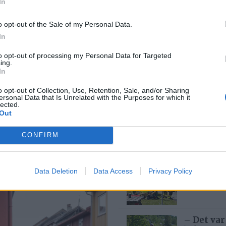
In
o opt-out of the Sale of my Personal Data.
In
Med spett
5 dager
to opt-out of processing my Personal Data for Targeted
ing.
In
o opt-out of Collection, Use, Retention, Sale, and/or Sharing
yde, men
Bjørn fel
ersonal Data that Is Unrelated with the Purposes for which it
lected.
1 dag s
Out
gått
CONFIRM
MC-ulykk
Data Deletion
Data Access
Privacy Policy
6 dager
– Det var