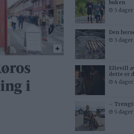
buken
5 dager
Den hers
3 dager
Røros
Ellevill 
dette er 
4 dager
ing i
– Trengt
5 dager