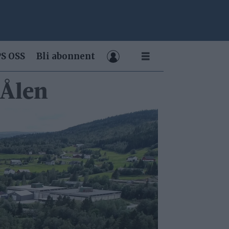
S OSS
Bli abonnent
 Ålen