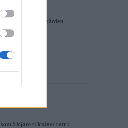
 og tau redder de gården
 siden
t i Gauldalen
iden
e i Havsjøveien
 siden
 som å kjøre ti kniver rett i