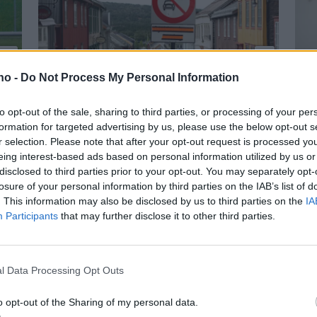
.no -
Do Not Process My Personal Information
Kommunen: Gågate
S
to opt-out of the sale, sharing to third parties, or processing of your per
r
er gågate
R
formation for targeted advertising by us, please use the below opt-out s
r selection. Please note that after your opt-out request is processed y
v
eing interest-based ads based on personal information utilized by us or
disclosed to third parties prior to your opt-out. You may separately opt-
B
losure of your personal information by third parties on the IAB’s list of
. This information may also be disclosed by us to third parties on the
IA
2
Participants
that may further disclose it to other third parties.
Mest lest siste uke:
l Data Processing Opt Outs
Se opptak
6 dager
o opt-out of the Sharing of my personal data.