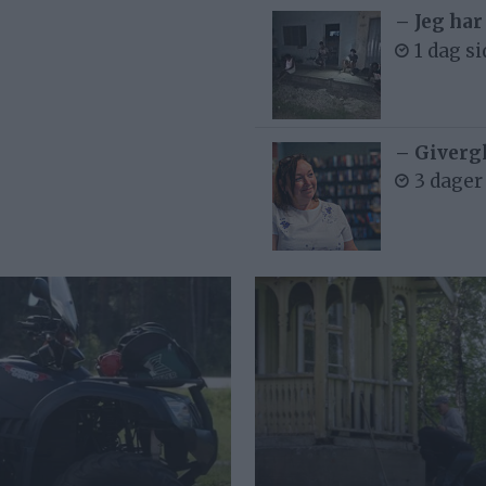
– Jeg har
1 dag s
– Givergl
3 dager