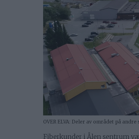
OVER ELVA: Deler av området på andre si
Fiberkunder i Ålen sentrum vært