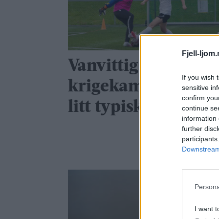
Fjell-ljom
Vanvittig målfest i
If you wish 
krigekamp: – Det e
sensitive in
confirm you
litt typisk oss
continue se
information 
further disc
participants
Downstream 
Persona
I want t