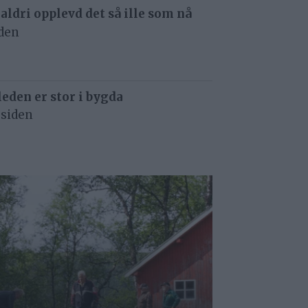
 aldri opplevd det så ille som nå
iden
eden er stor i bygda
 siden