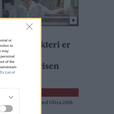
tensaas
sonal or
einsdyrslakteri er
ection to
ou may
inner av
 personal
out of the
ærekraftprisen
 downstream
B’s List of
026
 fra Stuggu Backyard Ultra 2026
 siden