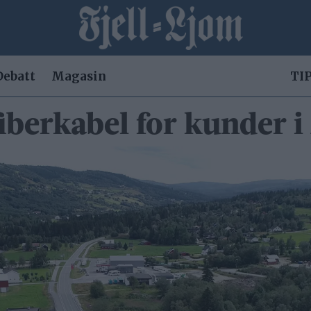
Debatt
Magasin
TIP
fiberkabel for kunder i