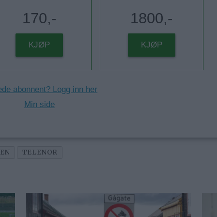
170,-
1800,-
KJØP
KJØP
ede abonnent? Logg inn her
Min side
LEN
TELENOR