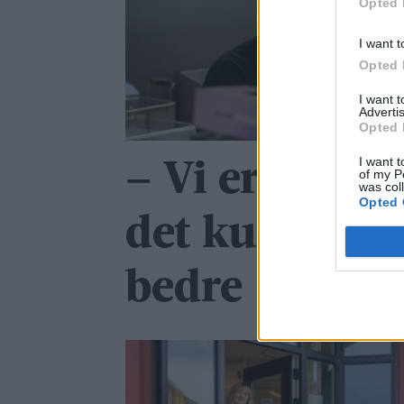
Opted 
I want t
Opted 
I want 
Advertis
Opted 
I want t
– Vi er fornø
of my P
was col
Opted 
det kunne ha 
bedre