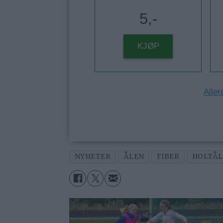
5,-
KJØP
Aller
NYHETER
ÅLEN
FIBER
HOLTÅ