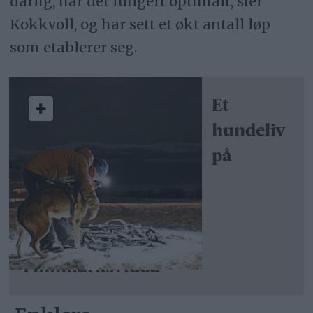
dårlig, har det fungert optimalt, sier
Kokkvoll, og har sett et økt antall løp
som etablerer seg.
Et
hundeliv
på
Finnmarksvidda