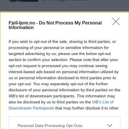
– Trengte en trimtur
6 dager siden
Fjell-ljom.no -
Do Not Process My Personal
Information
If you wish to opt-out of the sale, sharing to third parties, or
processing of your personal or sensitive information for
– Jeg har aldri opplevd
targeted advertising by us, please use the below opt-out
det så ille som nå
section to confirm your selection. Please note that after your
2 dager siden
opt-out request is processed you may continue seeing
interest-based ads based on personal information utilized by
us or personal information disclosed to third parties prior to
your opt-out. You may separately opt-out of the further
Lea tar over Røros
disclosure of your personal information by third parties on the
Kunstformidling i
IAB’s list of downstream participants. This information may
august
also be disclosed by us to third parties on the
IAB’s List of
1 dag siden
Downstream Participants
that may further disclose it to other
third parties.
– Givergleden er stor i
Personal Data Processing Opt Outs