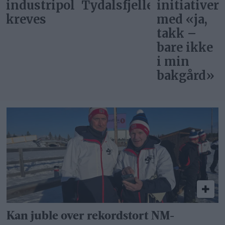
itikk
Tydalsfjellet
initiativer
start»
med «ja,
takk –
bare ikke
i min
bakgård»
Kan juble over rekordstort NM-