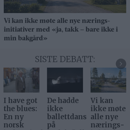
Vi kan ikke møte alle nye nærings­
initiativer med «ja, takk – bare ikke i
min bakgård»
SISTE DEBATT:
De hadde
Vi kan
Svar på
ikke
ikke møte
«Gi alle
ballettdansere
alle nye
barn en
på
nærings­
rettferdig