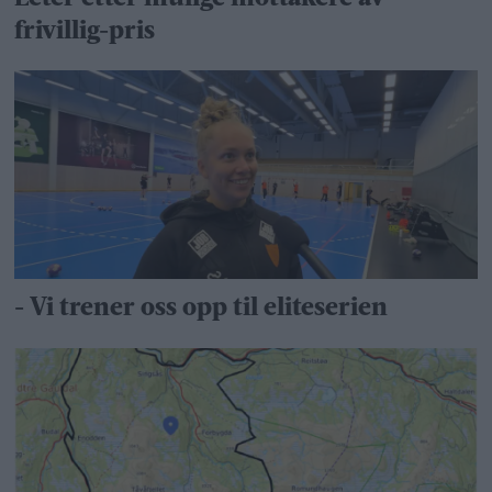
frivillig-pris
- Vi trener oss opp til eliteserien