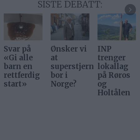
SISTE DEBATT:
Ønsker vi
INP
Gi alle
at
trenger
barn en
superstjerner
lokallag
rettferdig
bor i
på Røros
start
Norge?
og
Holtålen