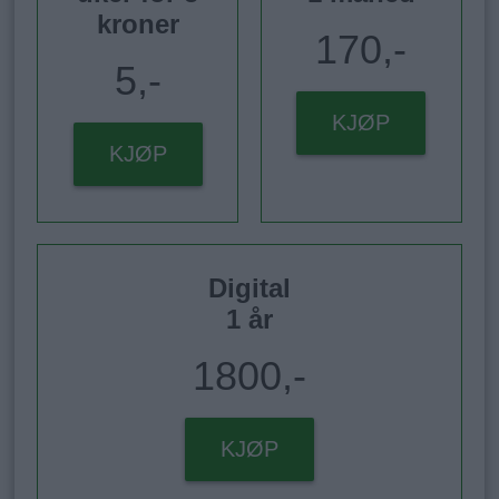
kroner
170,-
5,-
KJØP
KJØP
Digital
1 år
1800,-
KJØP