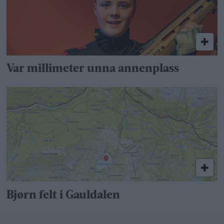
Var millimeter unna annenplass
Bjørn felt i Gauldalen