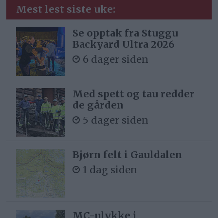
Mest lest siste uke:
Se opptak fra Stuggu
Backyard Ultra 2026
6 dager siden
Med spett og tau redder
de gården
5 dager siden
Bjørn felt i Gauldalen
1 dag siden
MC-ulykke i