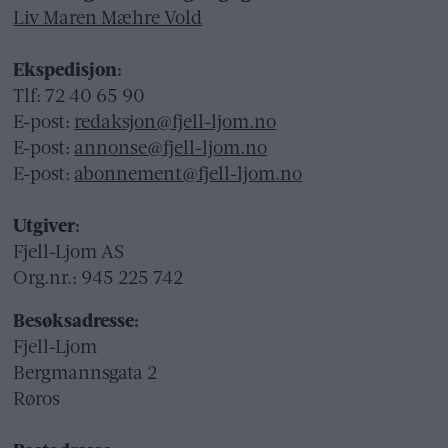
Liv Maren Mæhre Vold
Ekspedisjon:
Tlf: 72 40 65 90
E-post:
redaksjon@fjell-ljom.no
E-post:
annonse@fjell-ljom.no
E-post:
abonnement@fjell-ljom.no
Utgiver:
Fjell-Ljom AS
Org.nr.: 945 225 742
Besøksadresse:
Fjell-Ljom
Bergmannsgata 2
Røros