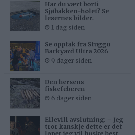
Har du vært borti
Sjøbakken-hølet? Se
lesernes bilder.
1 dag siden
Se opptak fra Stuggu
Backyard Ultra 2026
9 dager siden
Den hersens
fiskefeberen
6 dager siden
Ellevill avslutning: – Jeg
tror kanskje dette er det
løpet jeg vil huske best