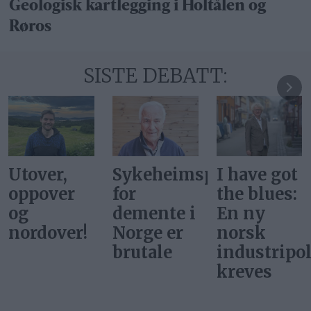
Geologisk kartlegging i Holtålen og
Røros
SISTE DEBATT:
Sykeheimsprisene
I have got
De hadde
for
the blues:
ikke
demente i
En ny
ballettdan
Norge er
norsk
på
brutale
industripolitikk
Tydalsfjell
kreves