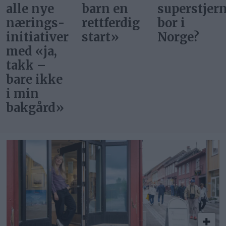
barn en
superstjerner
lokallag
rettferdig
bor i
på Røros
start»
Norge?
og
Holtålen