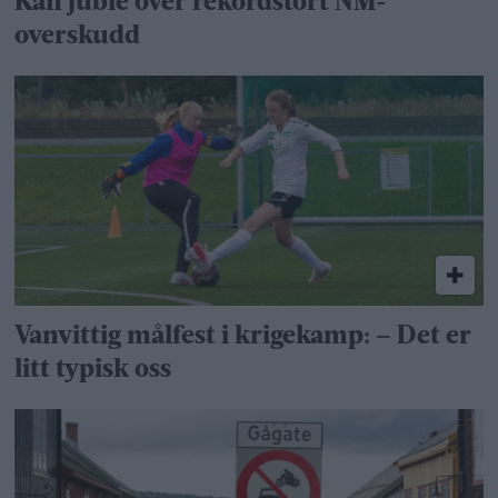
Kan juble over rekordstort NM-
overskudd
Vanvittig målfest i krigekamp: – Det er
litt typisk oss