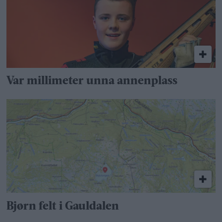
Var millimeter unna annenplass
Bjørn felt i Gauldalen