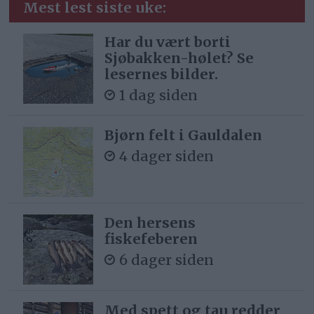
Mest lest siste uke:
Har du vært borti
Sjøbakken-hølet? Se
lesernes bilder.
1 dag siden
Bjørn felt i Gauldalen
4 dager siden
Den hersens
fiskefeberen
6 dager siden
Med spett og tau redder