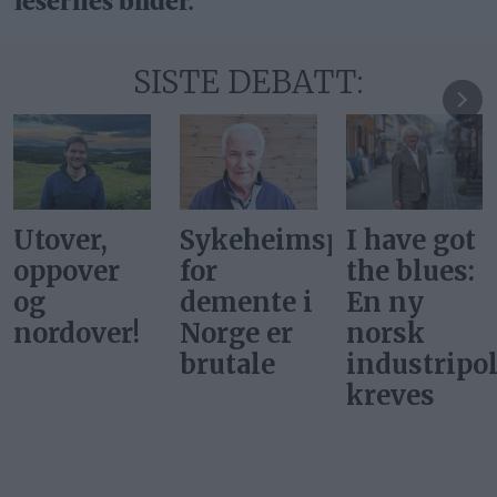
lesernes bilder.
SISTE DEBATT:
Sykeheimsprisene
I have got
De hadde
for
the blues:
ikke
demente i
En ny
ballettdan
Norge er
norsk
på
brutale
industripolitikk
Tydalsfjell
kreves