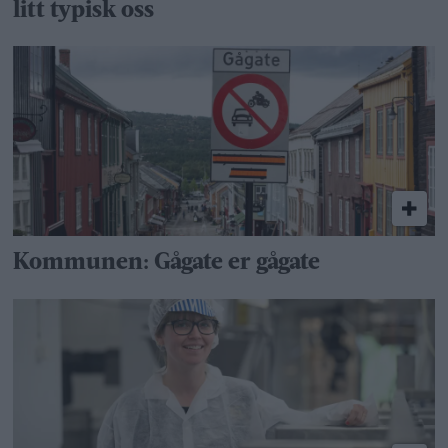
litt typisk oss
Kommunen: Gågate er gågate