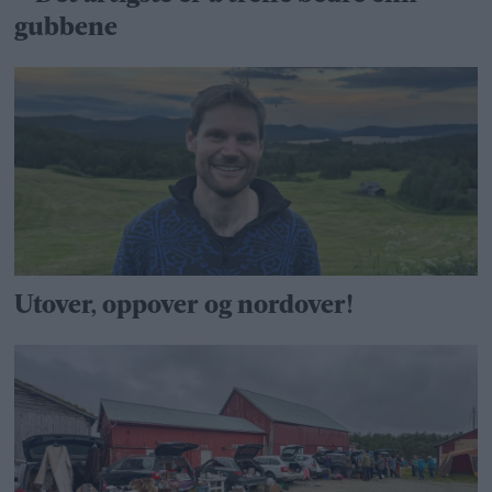
gubbene
Utover, oppover og nordover!