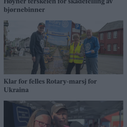
Høyner terskelen for skadefelling av
bjørnebinner
Klar for felles Rotary-marsj for
Ukraina