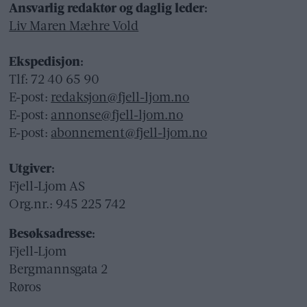
Ansvarlig redaktør og daglig leder:
Liv Maren Mæhre Vold
Ekspedisjon:
Tlf: 72 40 65 90
E-post:
redaksjon@fjell-ljom.no
E-post:
annonse@fjell-ljom.no
E-post:
abonnement@fjell-ljom.no
Utgiver:
Fjell-Ljom AS
Org.nr.: 945 225 742
Besøksadresse:
Fjell-Ljom
Bergmannsgata 2
Røros