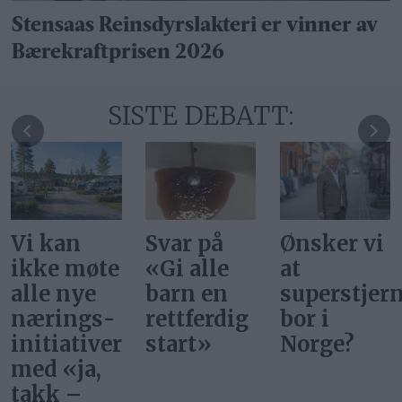
Stensaas Reinsdyrslakteri er vinner av
Bærekraftprisen 2026
SISTE DEBATT:
Svar på
Ønsker vi
INP
«Gi alle
at
trenger
barn en
superstjerner
lokallag
rettferdig
bor i
på Røros
start»
Norge?
og
Holtålen