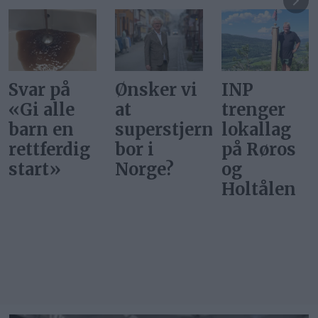
Ønsker vi
INP
Gi alle
at
trenger
barn en
superstjerner
lokallag
rettferdig
bor i
på Røros
start
Norge?
og
Holtålen