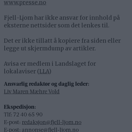
www.presse.no
Fjell-Ljom har ikke ansvar for innhold på
eksterne nettsider som det lenkes til.
Det er ikke tillatt å kopiere fra siden eller
legge ut skjermdump av artikler.
Avisa er medlem i Landslaget for
lokalaviser (
LLA
)
Ansvarlig redaktør og daglig leder:
Liv Maren Mæhre Vold
Ekspedisjon:
Tlf: 72 40 65 90
E-post:
redaksjon@fjell-ljom.no
E-post:
annonse@fjell-ljom.no