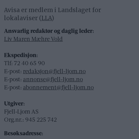
Avisa er medlem i Landslaget for
lokalaviser (
LLA
)
Ansvarlig redaktør og daglig leder:
Liv Maren Mæhre Vold
Ekspedisjon:
Tlf: 72 40 65 90
E-post:
redaksjon@fjell-ljom.no
E-post:
annonse@fjell-ljom.no
E-post:
abonnement@fjell-ljom.no
Utgiver:
Fjell-Ljom AS
Org.nr.: 945 225 742
Besøksadresse: