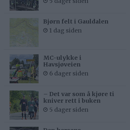
5 dager siden
Bjørn felt i Gauldalen
1 dag siden
MC-ulykke i
Havsjøveien
6 dager siden
– Det var som å kjøre ti
kniver rett i buken
5 dager siden