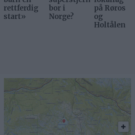
bor i
på Røros
start
Norge?
og
Holtålen