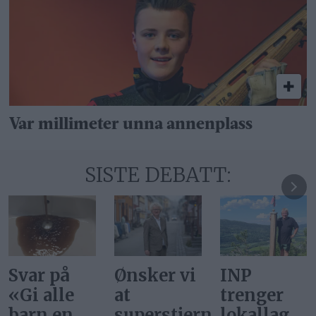
Var millimeter unna annenplass
SISTE DEBATT:
Ønsker vi
INP
Gi alle
at
trenger
barn en
superstjerner
lokallag
rettferdig