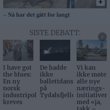
– Nå har det gått for langt
SISTE DEBATT:
De hadde
Vi kan
Svar på
ikke
ikke møte
«Gi alle
ballettdansere
alle nye
barn en
på
nærings­
rettferdig
itikk
Tydalsfjellet
initiativer
start»
med «ja,
takk –