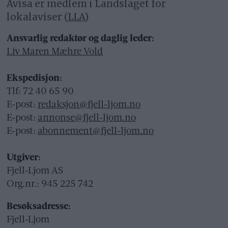
Avisa er medlem i Landslaget for
lokalaviser (
LLA
)
Ansvarlig redaktør og daglig leder:
Liv Maren Mæhre Vold
Ekspedisjon:
Tlf: 72 40 65 90
E-post:
redaksjon@fjell-ljom.no
E-post:
annonse@fjell-ljom.no
E-post:
abonnement@fjell-ljom.no
Utgiver:
Fjell-Ljom AS
Org.nr.: 945 225 742
Besøksadresse:
Fjell-Ljom