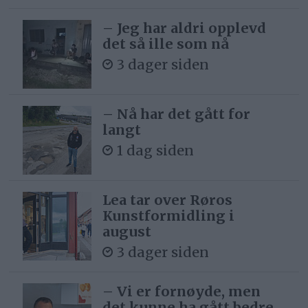
– Jeg har aldri opplevd
det så ille som nå
3 dager siden
– Nå har det gått for
langt
1 dag siden
Lea tar over Røros
Kunstformidling i
august
3 dager siden
– Vi er fornøyde, men
det kunne ha gått bedre