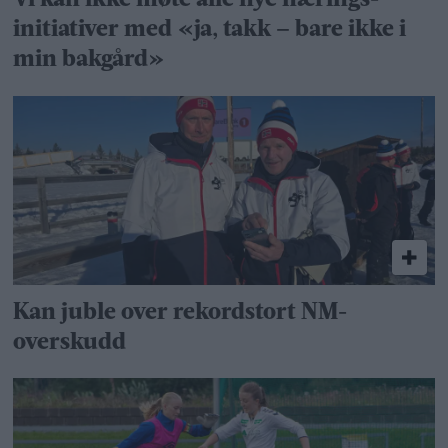
Vi kan ikke møte alle nye nærings­
initiativer med «ja, takk – bare ikke i
min bakgård»
Kan juble over rekordstort NM-
overskudd