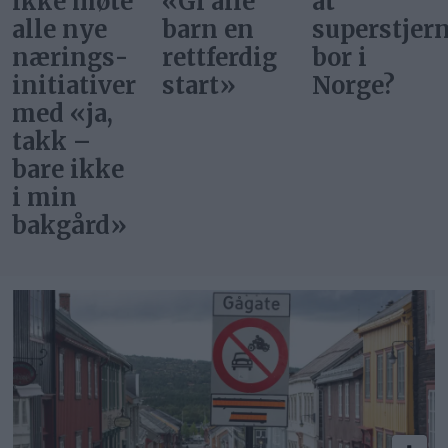
ikke møte
«Gi alle
at
ere
alle nye
barn en
superstjer
nærings­
rettferdig
bor i
et
initiativer
start»
Norge?
med «ja,
takk –
bare ikke
i min
bakgård»