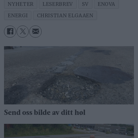
NYHETER
LESERBREV
SV
ENOVA
ENERGI
CHRISTIAN ELGAAEN
Send oss bilde av ditt høl