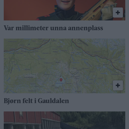
Var millimeter unna annenplass
Bjørn felt i Gauldalen