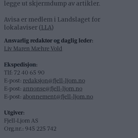
legge ut skjermdump av artikler.
Avisa er medlem i Landslaget for
lokalaviser (
LLA
)
Ansvarlig redaktør og daglig leder:
Liv Maren Mæhre Vold
Ekspedisjon:
Tlf: 72 40 65 90
E-post:
redaksjon@fjell-ljom.no
E-post:
annonse@fjell-ljom.no
E-post:
abonnement@fjell-ljom.no
Utgiver:
Fjell-Ljom AS
Org.nr.: 945 225 742