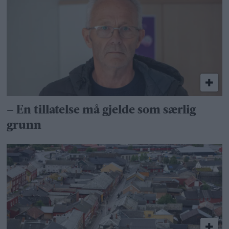
– En tillatelse må gjelde som særlig
grunn