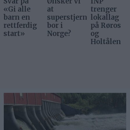
Ønsker vi
INP
Gi alle
at
trenger
barn en
superstjerner
lokallag
rettferdig
bor i
på Røros
start
Norge?
og
Holtålen