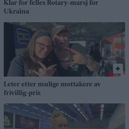
Klar for felles Rotary-marsj for
Ukraina
Leter etter mulige mottakere av
frivillig-pris