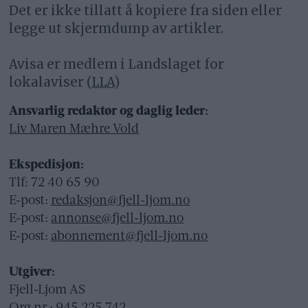
Det er ikke tillatt å kopiere fra siden eller
legge ut skjermdump av artikler.
Avisa er medlem i Landslaget for
lokalaviser (
LLA
)
Ansvarlig redaktør og daglig leder:
Liv Maren Mæhre Vold
Ekspedisjon:
Tlf: 72 40 65 90
E-post:
redaksjon@fjell-ljom.no
E-post:
annonse@fjell-ljom.no
E-post:
abonnement@fjell-ljom.no
Utgiver:
Fjell-Ljom AS