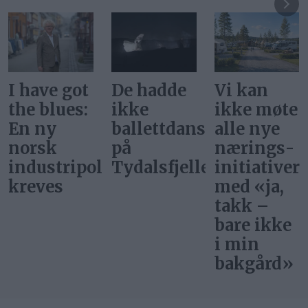
De hadde
Vi kan
Svar på
ikke
ikke møte
«Gi alle
ballettdansere
alle nye
barn en
på
nærings­
rettferdig
itikk
Tydalsfjellet
initiativer
start»
med «ja,
takk –
bare ikke
i min
bakgård»