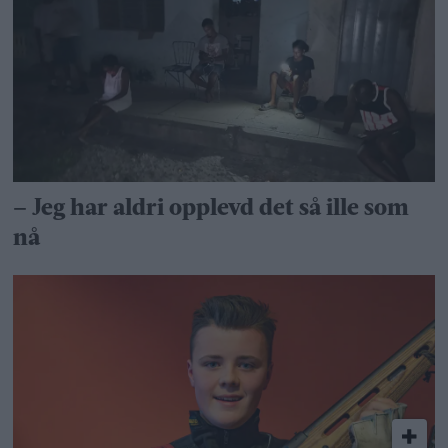
– Jeg har aldri opplevd det så ille som
nå