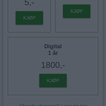
5,-
KJØP
KJØP
Digital
1 år
1800,-
KJØP
Allerede abonnent? Logg inn her