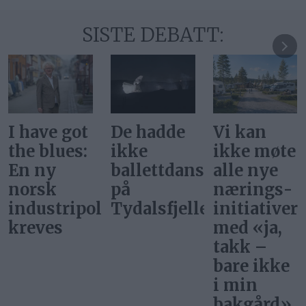
SISTE DEBATT:
De hadde
Vi kan
Svar på
ikke
ikke møte
«Gi alle
ballettdansere
alle nye
barn en
på
nærings­
rettferdig
itikk
Tydalsfjellet
initiativer
start»
med «ja,
takk –
bare ikke
i min
bakgård»