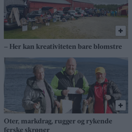
– Her kan kreativiteten bare blomstre
Oter, markdrag, rugger og rykende
ferske skrøner