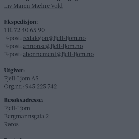
Liv Maren Mæhre Vold
Ekspedisjon:
Tlf: 72 40 65 90
E-post:
redaksjon@fjell-ljom.no
E-post:
annonse@fjell-ljom.no
E-post:
abonnement@fjell-ljom.no
Utgiver:
Fjell-Ljom AS
Org.nr.: 945 225 742
Besøksadresse:
Fjell-Ljom
Bergmannsgata 2
Røros