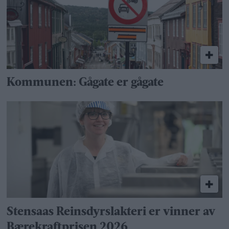
Kommunen: Gågate er gågate
Stensaas Reinsdyrslakteri er vinner av
Bærekraftprisen 2026