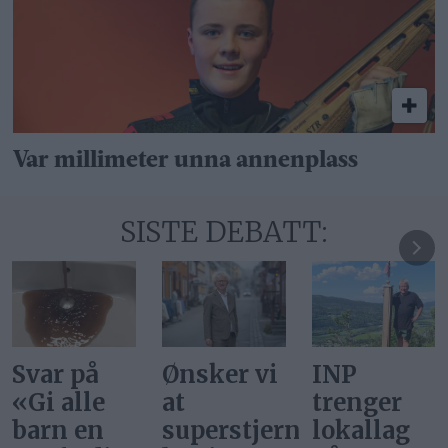
Var millimeter unna annenplass
SISTE DEBATT:
Ønsker vi
INP
Gi alle
at
trenger
barn en
superstjerner
lokallag
rettferdig