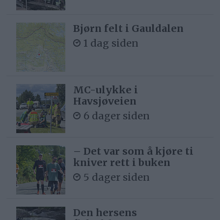
Bjørn felt i Gauldalen
1 dag siden
MC-ulykke i
Havsjøveien
6 dager siden
– Det var som å kjøre ti
kniver rett i buken
5 dager siden
Den hersens