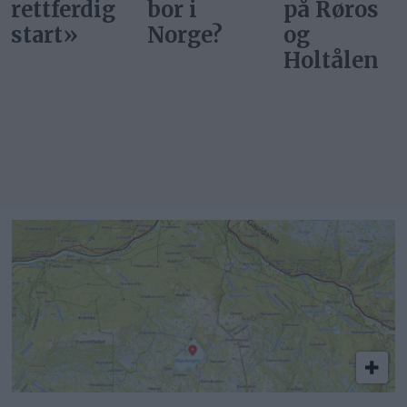
bor i
på Røros
start
Norge?
og
Holtålen