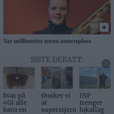
Var millimeter unna annenplass
SISTE DEBATT:
Ønsker vi
INP
Gi alle
at
trenger
barn en
superstjerner
lokallag
rettferdig