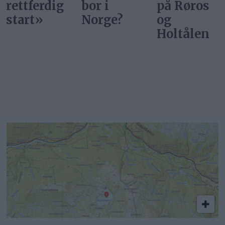
bor i
på Røros
start
Norge?
og
Holtålen