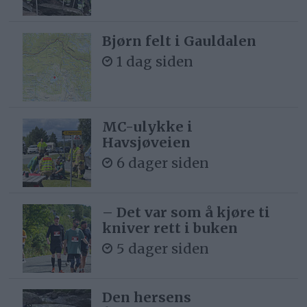
Bjørn felt i Gauldalen
1 dag siden
MC-ulykke i
Havsjøveien
6 dager siden
– Det var som å kjøre ti
kniver rett i buken
5 dager siden
Den hersens