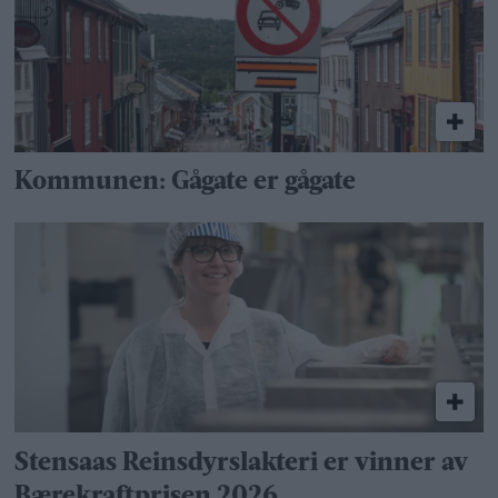
Kommunen: Gågate er gågate
Stensaas Reinsdyrslakteri er vinner av
Bærekraftprisen 2026