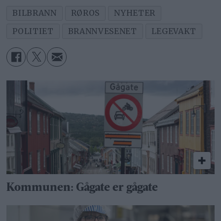
BILBRANN
RØROS
NYHETER
POLITIET
BRANNVESENET
LEGEVAKT
Kommunen: Gågate er gågate