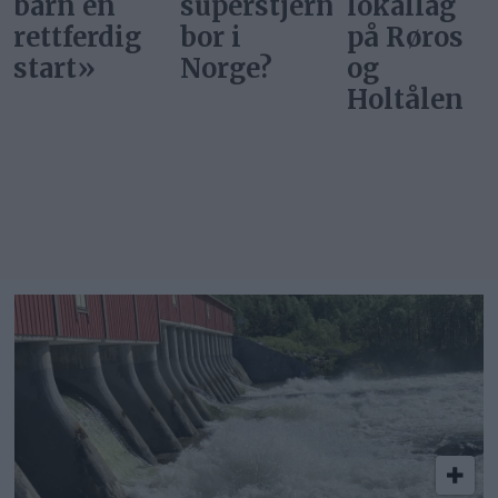
superstjerner
lokallag
rettferdig
bor i
på Røros
start
Norge?
og
Holtålen