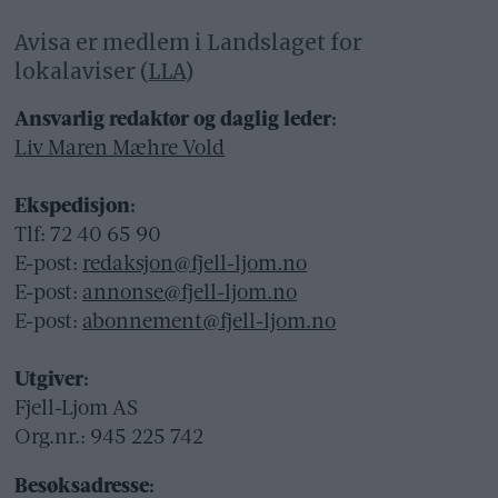
Avisa er medlem i Landslaget for
lokalaviser (
LLA
)
Ansvarlig redaktør og daglig leder:
Liv Maren Mæhre Vold
Ekspedisjon:
Tlf: 72 40 65 90
E-post:
redaksjon@fjell-ljom.no
E-post:
annonse@fjell-ljom.no
E-post:
abonnement@fjell-ljom.no
Utgiver:
Fjell-Ljom AS
Org.nr.: 945 225 742
Besøksadresse: