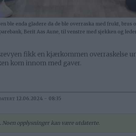
en ble enda gladere da de ble overraska med frukt, brus
arebank, Berit Aas Aune, til venstre med sjekken og lede
lsrevyen fikk en kjærkommen overraskelse u
ken kom innom med gaver.
12.06.2024 - 08:35
DATERT
re. Noen opplysninger kan være utdaterte.