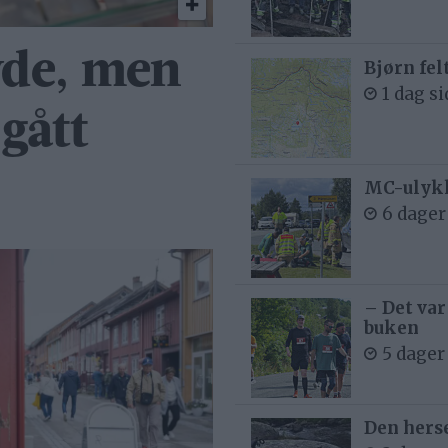
yde, men
Bjørn fel
1 dag s
gått
MC-ulykk
6 dager
– Det var
buken
5 dager
Den hers