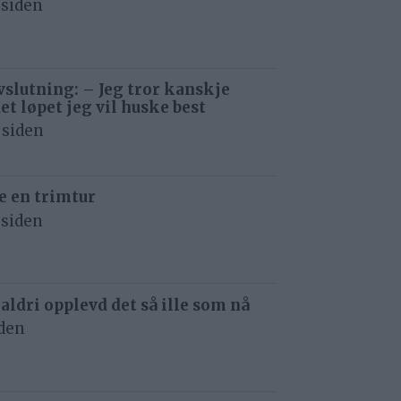
 siden
avslutning: – Jeg tror kanskje
det løpet jeg vil huske best
 siden
e en trimtur
 siden
 aldri opplevd det så ille som nå
iden