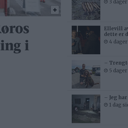
3 dager
Røros
Ellevill 
dette er 
4 dager
ing i
– Trengt
5 dager
– Jeg har
1 dag s