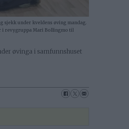
 og sjekk under kveldens øving mandag.
r i revygruppa Mari Bollingmo til
nder øvinga i samfunnshuset