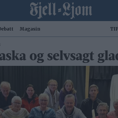
Debatt
Magasin
TIP
:
raska og selvsagt gla