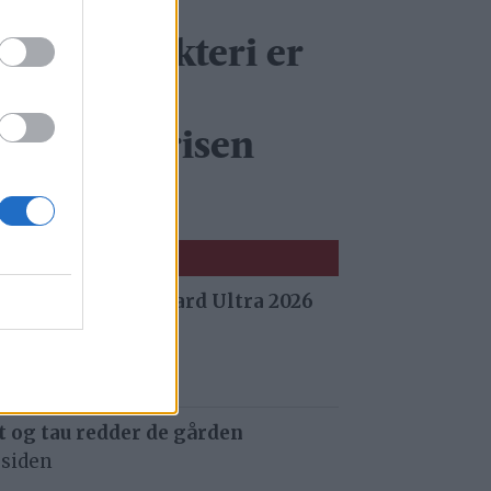
tensaas
einsdyrslakteri er
inner av
ærekraftprisen
026
 fra Stuggu Backyard Ultra 2026
 siden
 og tau redder de gården
 siden