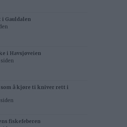
t i Gauldalen
iden
e i Havsjøveien
 siden
 som å kjøre ti kniver rett i
 siden
ens fiskefeberen