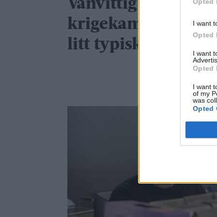
Vanvittig målfest i
Opted 
krigekamp: – Det e
I want t
Opted 
litt typisk oss
I want 
Advertis
Opted 
I want t
of my P
was col
Opted 