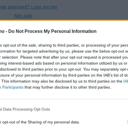
ede abonnent? Logg inn her
Min side
.no -
Do Not Process My Personal Information
YHETER
MARI BOLLINGMO
KULTUR
HANS GRØT
to opt-out of the sale, sharing to third parties, or processing of your per
formation for targeted advertising by us, please use the below opt-out s
BERIT AAS AUNE
SAMFUNN
r selection. Please note that after your opt-out request is processed y
eing interest-based ads based on personal information utilized by us or
disclosed to third parties prior to your opt-out. You may separately opt-
losure of your personal information by third parties on the IAB’s list of
. This information may also be disclosed by us to third parties on the
IA
Participants
that may further disclose it to other third parties.
l Data Processing Opt Outs
o opt-out of the Sharing of my personal data.