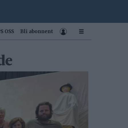
S OSS
Bli abonnent
de