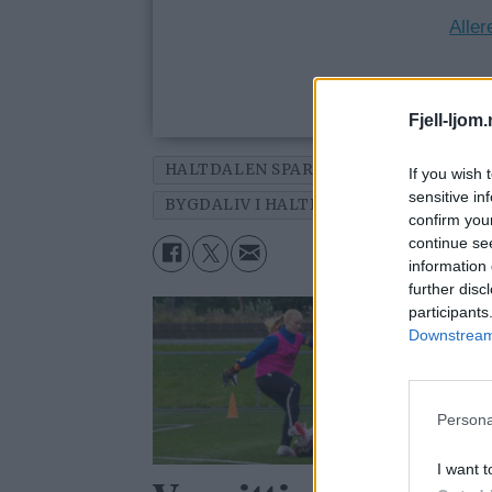
Aller
Fjell-ljom
HALTDALEN SPAREBANK
REVY
N
If you wish 
sensitive in
BYGDALIV I HALTDALEN
BYGDALIV
confirm you
continue se
information 
further disc
participants
Downstream 
Persona
I want t