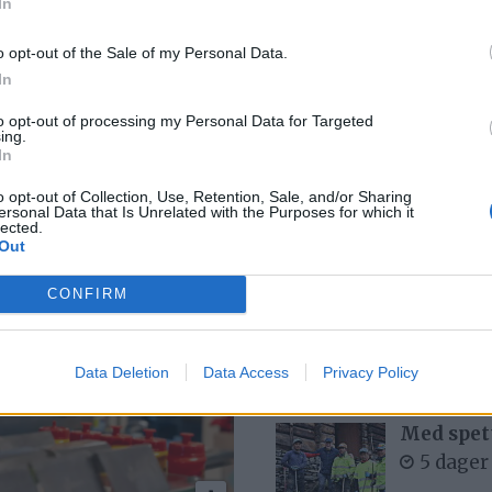
Kommunen: Gågate
S
In
r
er gågate
R
o opt-out of the Sale of my Personal Data.
In
v
to opt-out of processing my Personal Data for Targeted
ing.
B
In
2
o opt-out of Collection, Use, Retention, Sale, and/or Sharing
ersonal Data that Is Unrelated with the Purposes for which it
lected.
Out
Mest lest siste uke:
CONFIRM
Se opptak
6 dager
Data Deletion
Data Access
Privacy Policy
Med spett
5 dager