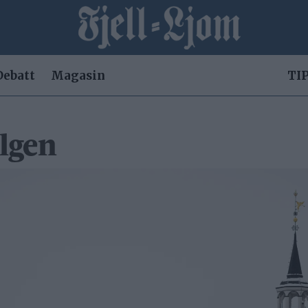
Debatt
Magasin
TIP
elgen