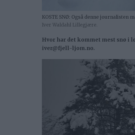
KOSTE SNØ: Også denne journalisten mått
Iver Waldahl Lillegjære.
Hvor har det kommet mest snø i løp
iver@fjell-ljom.no.