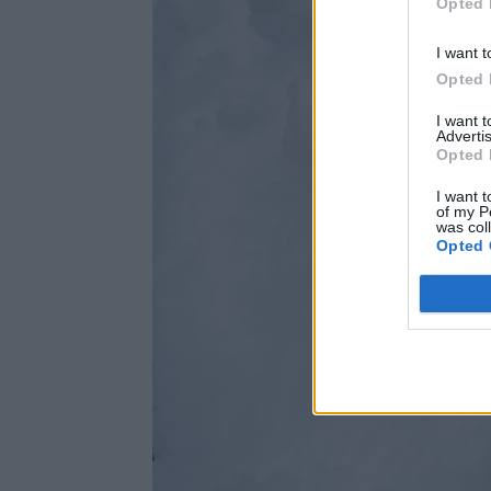
Opted 
I want t
Opted 
I want 
Advertis
Opted 
I want t
of my P
was col
Opted 