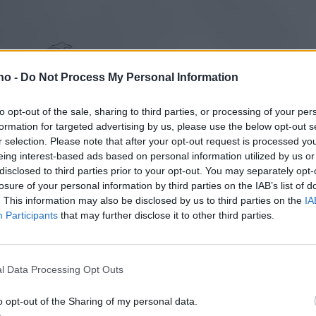
.no -
Do Not Process My Personal Information
to opt-out of the sale, sharing to third parties, or processing of your per
setid. Beregn ekstra tid til transport og kjøring. Br
formation for targeted advertising by us, please use the below opt-out s
vegvesen.no/trafikk.
r selection. Please note that after your opt-out request is processed y
eing interest-based ads based on personal information utilized by us or
disclosed to third parties prior to your opt-out. You may separately opt-
losure of your personal information by third parties on the IAB’s list of
. This information may also be disclosed by us to third parties on the
IA
nalisten kjørte til Røros sentrum, men enkelte sidev
Participants
that may further disclose it to other third parties.
l Data Processing Opt Outs
o opt-out of the Sharing of my personal data.