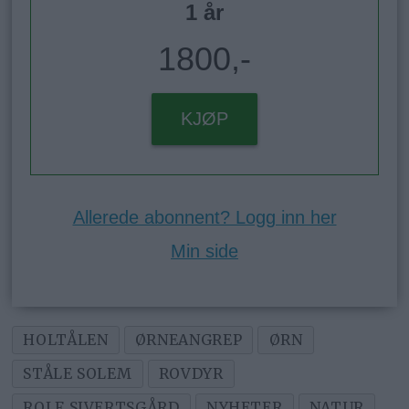
1 år
1800,-
KJØP
Allerede abonnent? Logg inn her
Min side
HOLTÅLEN
ØRNEANGREP
ØRN
STÅLE SOLEM
ROVDYR
ROLF SIVERTSGÅRD
NYHETER
NATUR