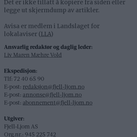
Det er ikke tillatt å kopiere fra siden eller
legge ut skjermdump av artikler.
Avisa er medlem i Landslaget for
lokalaviser (
LLA
)
Ansvarlig redaktør og daglig leder:
Liv Maren Mæhre Vold
Ekspedisjon:
Tlf: 72 40 65 90
E-post:
redaksjon@fjell-ljom.no
E-post:
annonse@fjell-ljom.no
E-post:
abonnement@fjell-ljom.no
Utgiver:
Fjell-Ljom AS
Org.nr.: 945 225 742