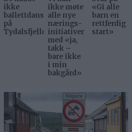
ikke
ikke møte
«Gi alle
ballettdansere
alle nye
barn en
på
nærings­
rettferdig
Tydalsfjellet
initiativer
start»
med «ja,
takk –
bare ikke
i min
bakgård»