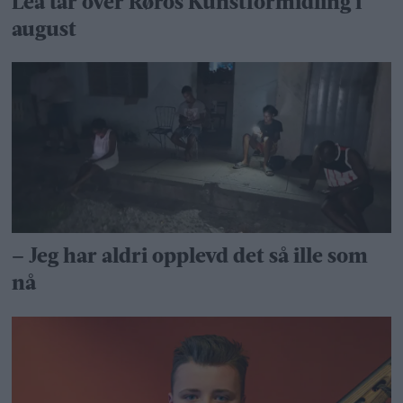
Lea tar over Røros Kunstformidling i
august
– Jeg har aldri opplevd det så ille som
nå