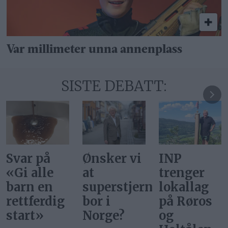
Var millimeter unna annenplass
SISTE DEBATT:
Ønsker vi
INP
Gi alle
at
trenger
barn en
superstjerner
lokallag
rettferdig
bor i
på Røros
start
Norge?
og