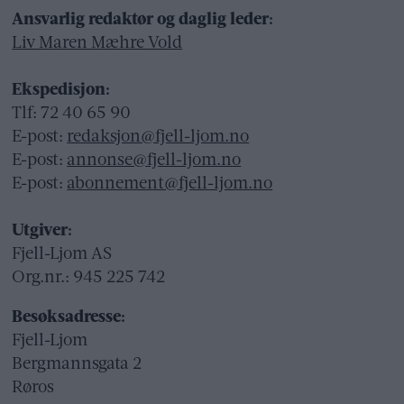
Ansvarlig redaktør og daglig leder:
Liv Maren Mæhre Vold
Ekspedisjon:
Tlf: 72 40 65 90
E-post:
redaksjon@fjell-ljom.no
E-post:
annonse@fjell-ljom.no
E-post:
abonnement@fjell-ljom.no
Utgiver:
Fjell-Ljom AS
Org.nr.: 945 225 742
Besøksadresse:
Fjell-Ljom
Bergmannsgata 2
Røros