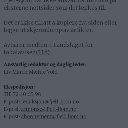
Fjell-Ljom har ikke ansvar for innhold på
eksterne nettsider som det lenkes til.
Det er ikke tillatt å kopiere fra siden eller
legge ut skjermdump av artikler.
Avisa er medlem i Landslaget for
lokalaviser (
LLA
)
Ansvarlig redaktør og daglig leder:
Liv Maren Mæhre Vold
Ekspedisjon:
Tlf: 72 40 65 90
E-post:
redaksjon@fjell-ljom.no
E-post:
annonse@fjell-ljom.no
E-post:
abonnement@fjell-ljom.no