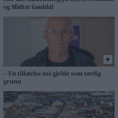
og Midtre Gauldal
– En tillatelse må gjelde som særlig
grunn