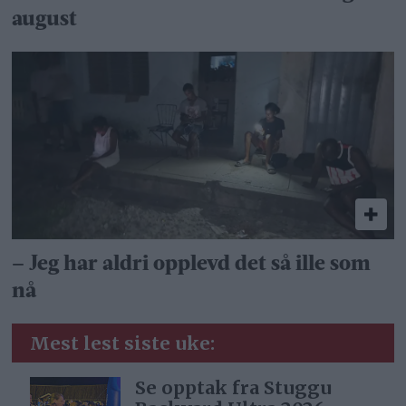
august
– Jeg har aldri opplevd det så ille som
nå
Mest lest siste uke:
Se opptak fra Stuggu