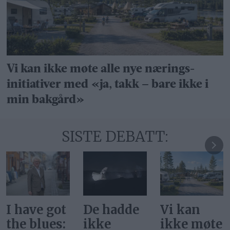
Vi kan ikke møte alle nye nærings­
initiativer med «ja, takk – bare ikke i
min bakgård»
SISTE DEBATT:
I have got
De hadde
Vi kan
the blues:
ikke
ikke møte