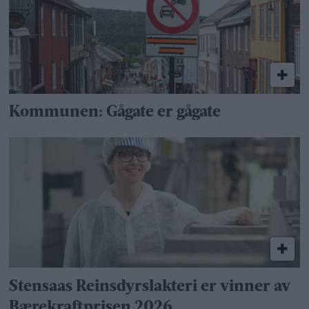
Kommunen: Gågate er gågate
Stensaas Reinsdyrslakteri er vinner av
Bærekraftprisen 2026