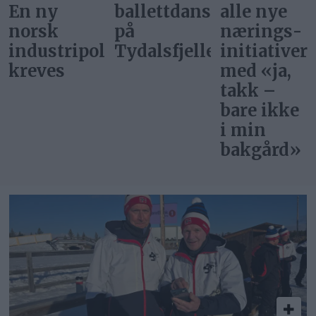
En ny
ballettdansere
alle nye
norsk
på
nærings­
industripolitikk
Tydalsfjellet
initiativer
kreves
med «ja,
takk –
bare ikke
i min
bakgård»