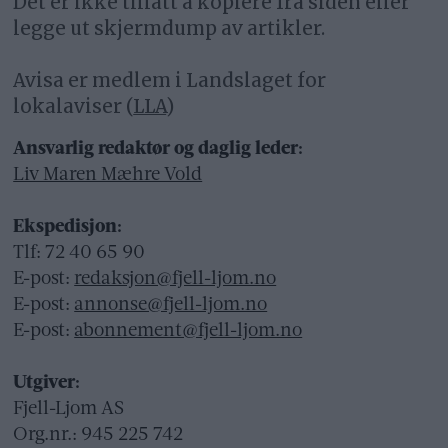
Det er ikke tillatt å kopiere fra siden eller
legge ut skjermdump av artikler.
Avisa er medlem i Landslaget for
lokalaviser (
LLA
)
Ansvarlig redaktør og daglig leder:
Liv Maren Mæhre Vold
Ekspedisjon:
Tlf: 72 40 65 90
E-post:
redaksjon@fjell-ljom.no
E-post:
annonse@fjell-ljom.no
E-post:
abonnement@fjell-ljom.no
Utgiver:
Fjell-Ljom AS
Org.nr.: 945 225 742