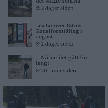
det så ille som nå
2 dager siden
Lea tar over Røros
Kunstformidling i
august
2 dager siden
– Nå har det gått for
langt
20 timer siden