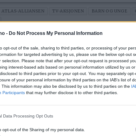
ATLAS-ALLIANSEN
TV-AKSJONEN
BARN OG UNGE
.no -
Do Not Process My Personal Information
to opt-out of the sale, sharing to third parties, or processing of your per
formation for targeted advertising by us, please use the below opt-out s
r selection. Please note that after your opt-out request is processed y
eing interest-based ads based on personal information utilized by us or
disclosed to third parties prior to your opt-out. You may separately opt-
losure of your personal information by third parties on the IAB’s list of
. This information may also be disclosed by us to third parties on the
IA
Participants
that may further disclose it to other third parties.
Billigere drivstoff ga
V
ikke mer trafikk
n
l Data Processing Opt Outs
in
o opt-out of the Sharing of my personal data.