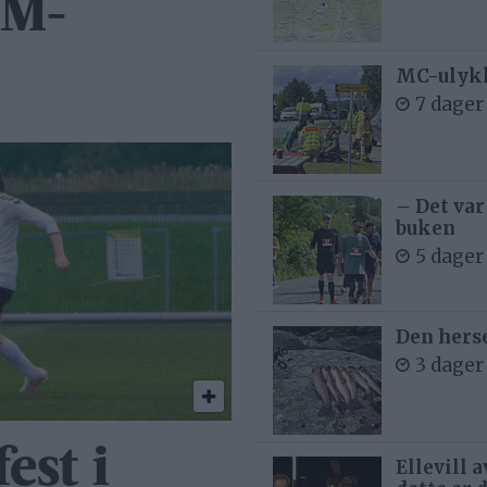
NM-
MC-ulykk
7 dager
– Det var
buken
5 dager
Den hers
3 dager
est i
Ellevill 