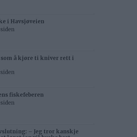
e i Havsjøveien
 siden
 som å kjøre ti kniver rett i
 siden
ens fiskefeberen
 siden
avslutning: – Jeg tror kanskje