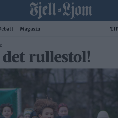
Debatt
Magasin
TIP
:
 det rullestol!