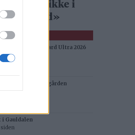
kk – bare ikke i
in bakgård»
 fra Stuggu Backyard Ultra 2026
 siden
 og tau redder de gården
 siden
t i Gauldalen
 siden