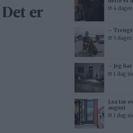
dette er 
4 dager
 Det er
– Trengt
5 dager
– Jeg har
1 dag s
Lea tar o
august
1 dag s