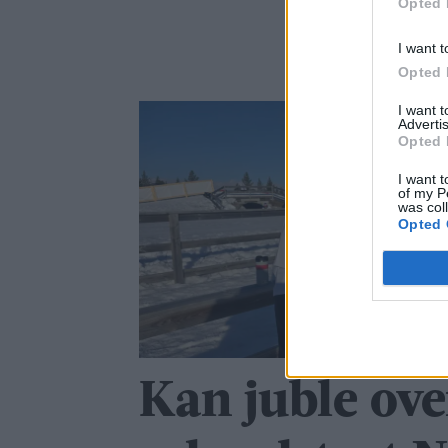
Opted 
I want t
Opted 
I want 
Advertis
Opted 
I want t
of my P
was col
Opted 
Kan juble ove