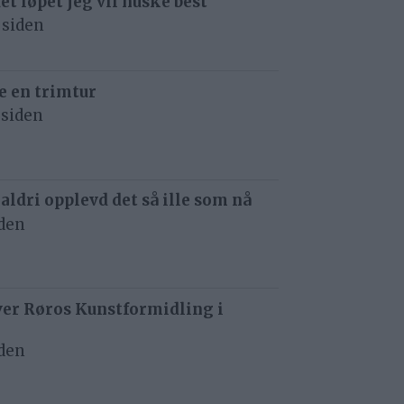
det løpet jeg vil huske best
 siden
e en trimtur
 siden
 aldri opplevd det så ille som nå
iden
ver Røros Kunstformidling i
iden