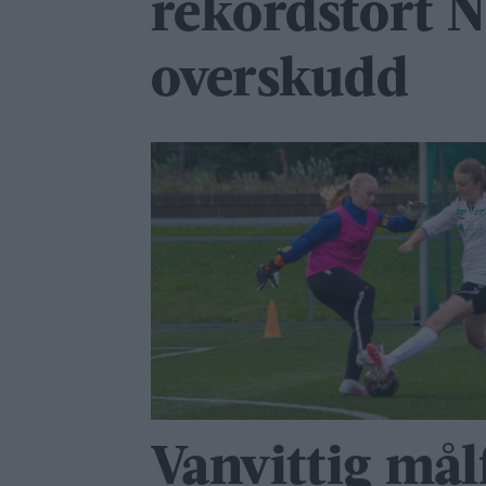
rekordstort 
overskudd
Vanvittig målf