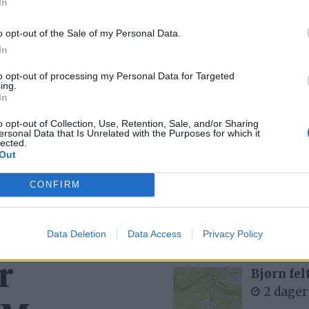
In
ta
o opt-out of the Sale of my Personal Data.
m
In
to opt-out of processing my Personal Data for Targeted
Mest lest siste uke:
ing.
In
Se opptak
o opt-out of Collection, Use, Retention, Sale, and/or Sharing
7 dager
ersonal Data that Is Unrelated with the Purposes for which it
lected.
Out
CONFIRM
Med spett
5 dager
Data Deletion
Data Access
Privacy Policy
r
Bjørn fel
2 dager