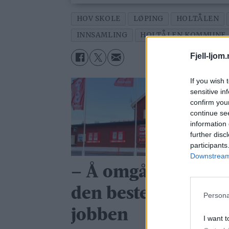
HOV SKOLE
LØPING
HOLTÅLEN
INNSAMLING
HOLTÅLEN KOMMUNE
Fjell-ljom
If you wish 
sensitive in
confirm you
continue se
information 
further disc
participants
Downstream 
– Å omgås folk er
den beste delen av
Persona
jobben
I want t