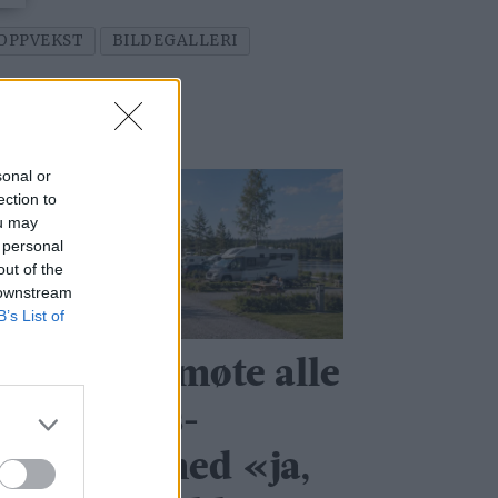
OPPVEKST
BILDEGALLERI
sonal or
ection to
ou may
 personal
out of the
 downstream
B’s List of
i kan ikke møte alle
ye nærings­
itiativer med «ja,