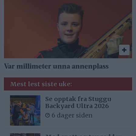
Var millimeter unna annenplass
Mest lest siste uke:
Se opptak fra Stuggu
Backyard Ultra 2026
6 dager siden