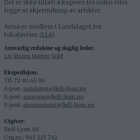
Det er ikke tillatt å kopiere fra siden eller
legge ut skjermdump av artikler.
Avisa er medlem i Landslaget for
lokalaviser (
LLA
)
Ansvarlig redaktør og daglig leder:
Liv Maren Mæhre Vold
Ekspedisjon:
Tlf: 72 40 65 90
E-post:
redaksjon@fjell-ljom.no
E-post:
annonse@fjell-ljom.no
E-post:
abonnement@fjell-ljom.no
Utgiver:
Fjell-Ljom AS
Org.nr.: 945 225 742