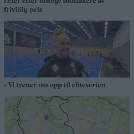
Leter etter mulige mottakere av
frivillig-pris
- Vi trener oss opp til eliteserien