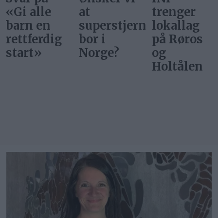
at
trenger
barn en
superstjerner
lokallag
rettferdig
bor i
på Røros
start
Norge?
og
Holtålen