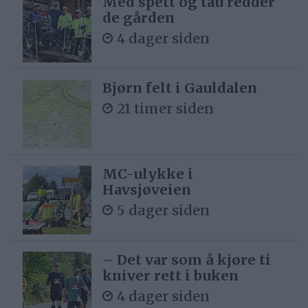
Med spett og tau redder
de gården
4 dager siden
Bjørn felt i Gauldalen
21 timer siden
MC-ulykke i
Havsjøveien
5 dager siden
– Det var som å kjøre ti
kniver rett i buken
4 dager siden