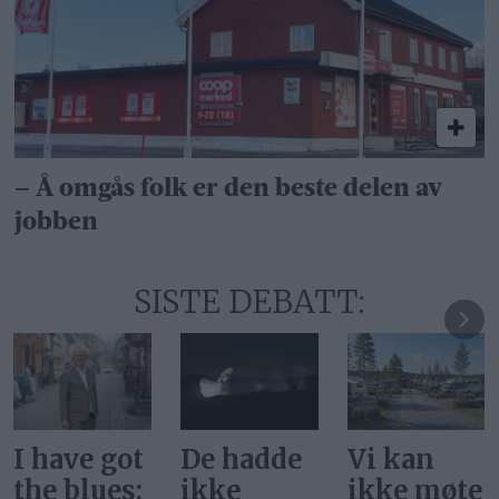
– Å omgås folk er den beste delen av
jobben
SISTE DEBATT:
De hadde
Vi kan
Svar på
ikke
ikke møte
«Gi alle