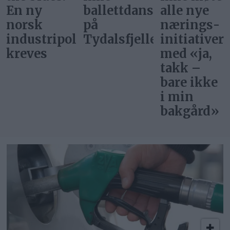
ballettdansere
alle nye
barn en
på
nærings­
rettferdig
itikk
Tydalsfjellet
initiativer
start»
med «ja,
takk –
bare ikke
i min
bakgård»