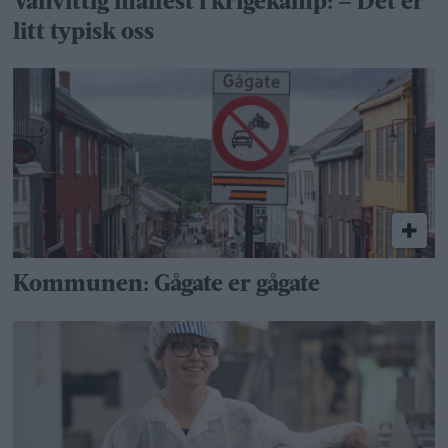
Vanvittig målfest i krigekamp: – Det er
litt typisk oss
Kommunen: Gågate er gågate