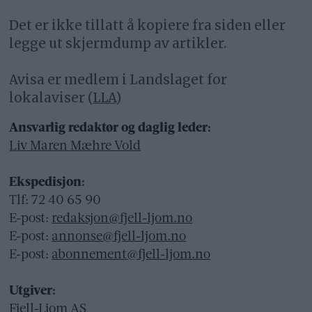
Det er ikke tillatt å kopiere fra siden eller
legge ut skjermdump av artikler.
Avisa er medlem i Landslaget for
lokalaviser (
LLA
)
Ansvarlig redaktør og daglig leder:
Liv Maren Mæhre Vold
Ekspedisjon:
Tlf: 72 40 65 90
E-post:
redaksjon@fjell-ljom.no
E-post:
annonse@fjell-ljom.no
E-post:
abonnement@fjell-ljom.no
Utgiver:
Fjell-Ljom AS