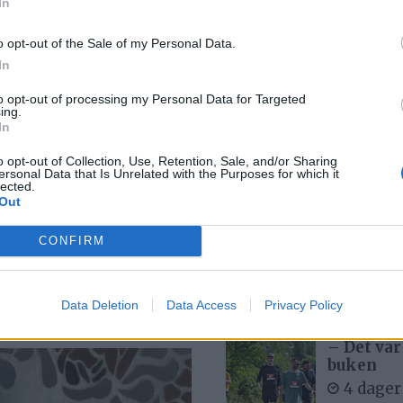
In
Med spett
o opt-out of the Sale of my Personal Data.
4 dager
In
to opt-out of processing my Personal Data for Targeted
ing.
kapene
In
Bjørn fel
12 time
o opt-out of Collection, Use, Retention, Sale, and/or Sharing
ersonal Data that Is Unrelated with the Purposes for which it
lected.
Out
kerhet til
MC-ulykk
CONFIRM
5 dager
Data Deletion
Data Access
Privacy Policy
– Det var
buken
4 dager