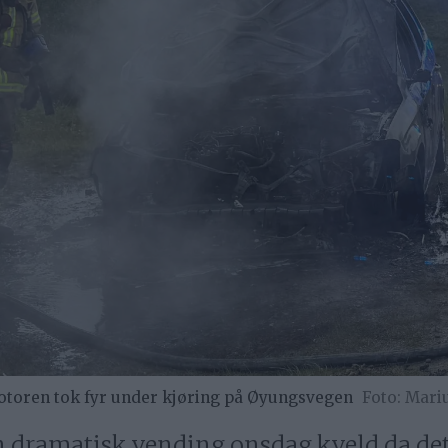
 motoren tok fyr under kjøring på Øyungsvegen
Mariu
en dramatisk vending onsdag kveld da de