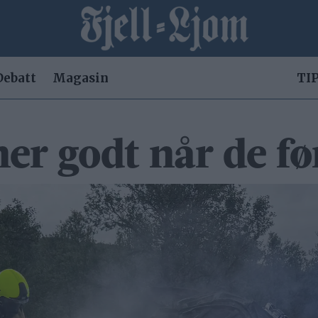
Debatt
Magasin
TIP
r godt når de før