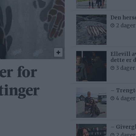
Den hers
2 dager
Ellevill 
dette er 
3 dager
r for
tinger
– Trengt
4 dager
– Givergl
2 dager