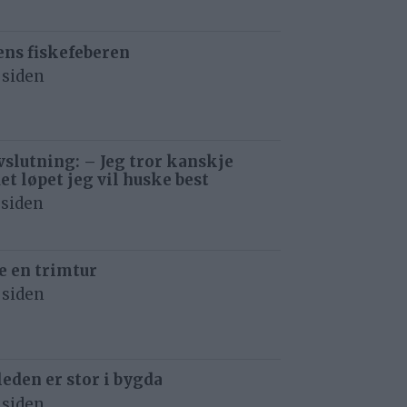
ens fiskefeberen
 siden
avslutning: – Jeg tror kanskje
det løpet jeg vil huske best
 siden
e en trimtur
 siden
eden er stor i bygda
 siden