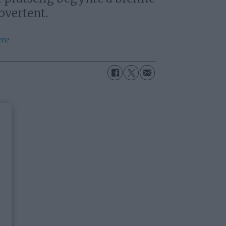
 overtent.
ære