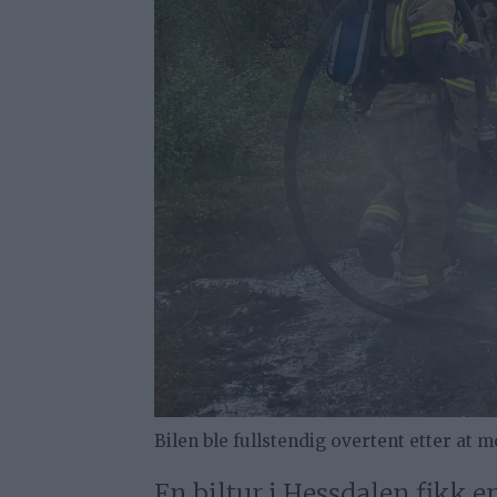
Bilen ble fullstendig overtent etter at
En biltur i Hessdalen fikk 