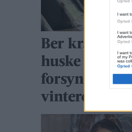
Opted 
I want t
Opted 
I want 
Advertis
Ber kraftsels
Opted 
I want t
of my P
huske
was col
Opted 
forsyningssik
vinteren