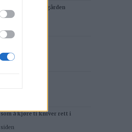
 og tau redder de gården
 siden
t i Gauldalen
r siden
e i Havsjøveien
 siden
 som å kjøre ti kniver rett i
 siden