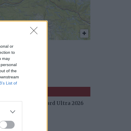
sonal or
ørn felt i
ection to
ou may
auldalen
 personal
out of the
 downstream
B’s List of
 fra Stuggu Backyard Ultra 2026
 siden