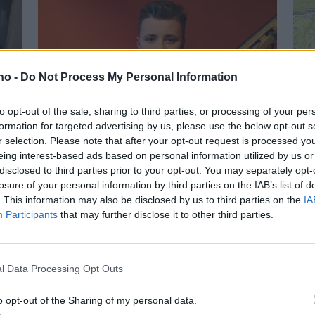
.no -
Do Not Process My Personal Information
to opt-out of the sale, sharing to third parties, or processing of your per
Var millimeter unna
Bj
formation for targeted advertising by us, please use the below opt-out s
r selection. Please note that after your opt-out request is processed y
annenplass
G
eing interest-based ads based on personal information utilized by us or
disclosed to third parties prior to your opt-out. You may separately opt-
losure of your personal information by third parties on the IAB’s list of
. This information may also be disclosed by us to third parties on the
IA
Participants
that may further disclose it to other third parties.
Mest lest siste uke:
Se opptak
5 dager
l Data Processing Opt Outs
o opt-out of the Sharing of my personal data.