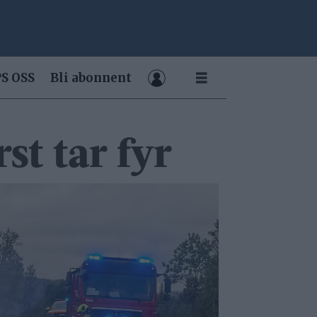
S OSS
Bli abonnent
st tar fyr