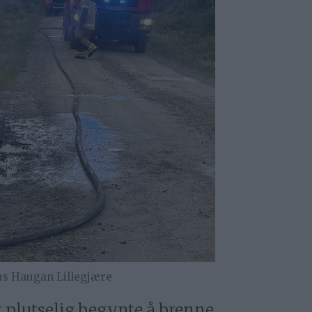
s Haugan Lillegjære
t plutselig begynte å brenne