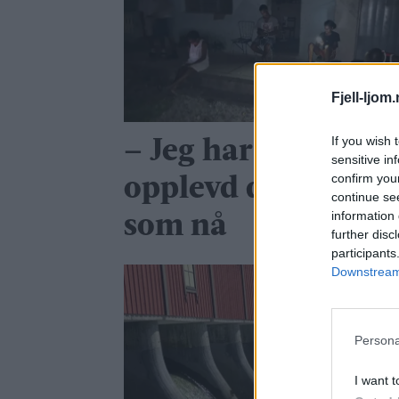
Fjell-ljom
If you wish 
– Jeg har aldri
sensitive in
confirm you
opplevd det så ille
continue se
information 
som nå
further disc
participants
Downstream 
Persona
I want t