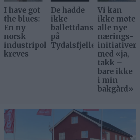
De hadde
Vi kan
Svar på
ikke
ikke møte
«Gi alle
ballettdansere
alle nye
barn en
på
nærings­
rettferdig
itikk
Tydalsfjellet
initiativer
start»
med «ja,
takk –
bare ikke
i min
bakgård»