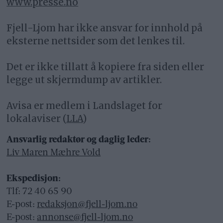
www.presse.no
Fjell-Ljom har ikke ansvar for innhold på
eksterne nettsider som det lenkes til.
Det er ikke tillatt å kopiere fra siden eller
legge ut skjermdump av artikler.
Avisa er medlem i Landslaget for
lokalaviser (
LLA
)
Ansvarlig redaktør og daglig leder:
Liv Maren Mæhre Vold
Ekspedisjon:
Tlf: 72 40 65 90
E-post:
redaksjon@fjell-ljom.no
E-post:
annonse@fjell-ljom.no