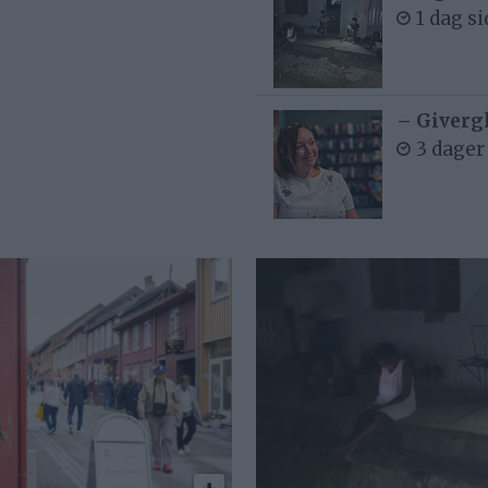
1 dag s
– Givergl
3 dager