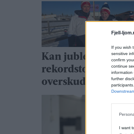
Fjell-ljom
If you wish 
sensitive in
Kan juble over
confirm you
continue se
rekordstort NM-
information 
further disc
overskudd
participants
Downstream 
Persona
I want t