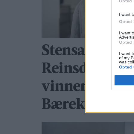
Opted 
I want t
Opted 
I want 
Advertis
Opted 
Stensaas
I want t
of my P
was col
Reinsdyrslakt
Opted 
vinner av
Bærekraftpri