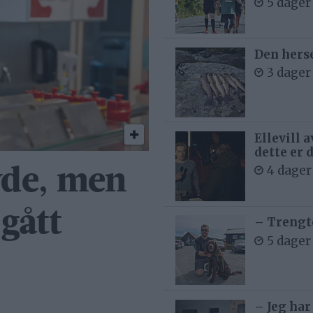
5 dager
Den hers
3 dager
Ellevill 
dette er 
4 dager
yde, men
gått
– Trengt
5 dager
– Jeg har