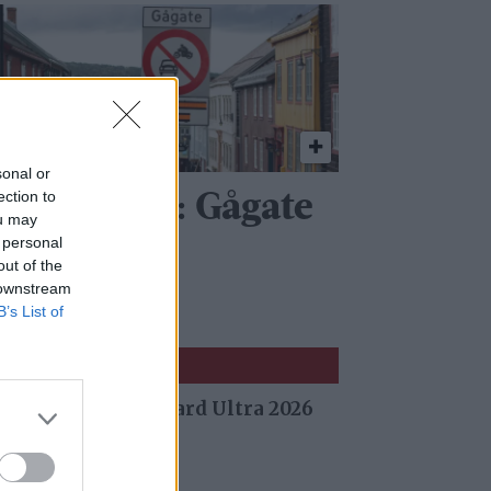
sonal or
ection to
ommunen: Gågate
ou may
 personal
r gågate
out of the
 downstream
B’s List of
 fra Stuggu Backyard Ultra 2026
 siden