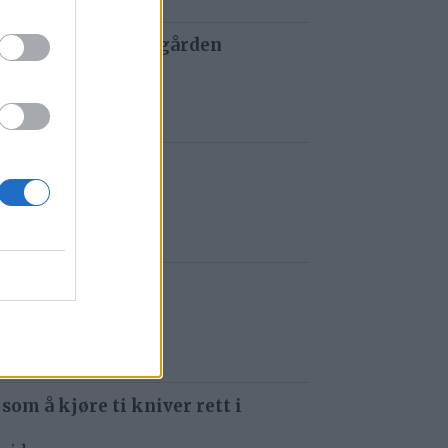
 og tau redder de gården
 siden
t i Gauldalen
iden
e i Havsjøveien
 siden
 som å kjøre ti kniver rett i