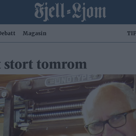
Debatt
Magasin
TIP
et stort tomrom