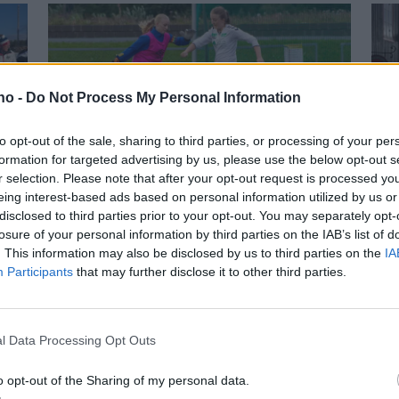
.no -
Do Not Process My Personal Information
to opt-out of the sale, sharing to third parties, or processing of your per
formation for targeted advertising by us, please use the below opt-out s
Vanvittig målfest i
K
r selection. Please note that after your opt-out request is processed y
eing interest-based ads based on personal information utilized by us or
krigekamp: – Det er
e
disclosed to third parties prior to your opt-out. You may separately opt-
losure of your personal information by third parties on the IAB’s list of
litt typisk oss
. This information may also be disclosed by us to third parties on the
IA
Participants
that may further disclose it to other third parties.
Mest lest siste uke:
Se opptak
l Data Processing Opt Outs
6 dager
o opt-out of the Sharing of my personal data.