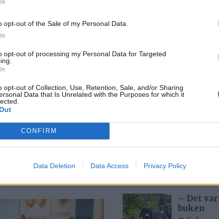
In
Med spett
o opt-out of the Sale of my Personal Data.
5 dager
In
to opt-out of processing my Personal Data for Targeted
ing.
In
Bjørn fel
o opt-out of Collection, Use, Retention, Sale, and/or Sharing
1 dag s
ersonal Data that Is Unrelated with the Purposes for which it
lected.
eri er
Out
CONFIRM
MC-ulykk
6 dager
sen 2026
Data Deletion
Data Access
Privacy Policy
– Det var
buken