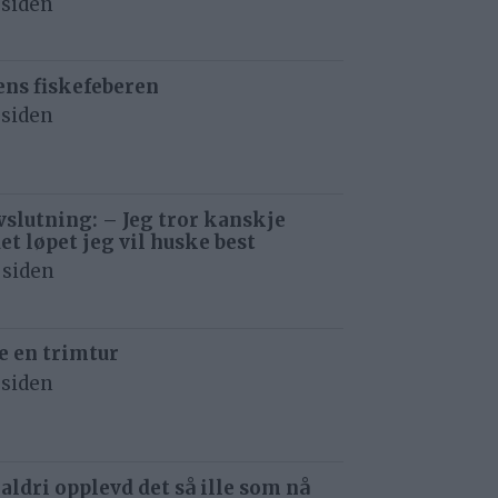
 siden
ens fiskefeberen
 siden
avslutning: – Jeg tror kanskje
det løpet jeg vil huske best
 siden
e en trimtur
 siden
 aldri opplevd det så ille som nå