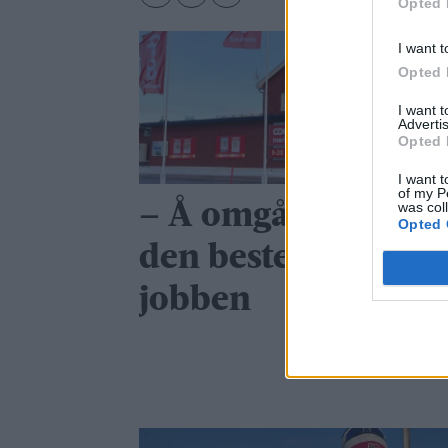
Opted 
I want t
Opted 
I want 
Advertis
Opted 
I want t
of my P
was col
– Å omgås folk er
Opted 
den beste delen av
jobben