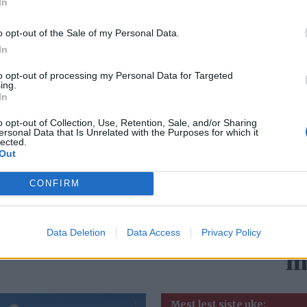
In
o opt-out of the Sale of my Personal Data.
In
to opt-out of processing my Personal Data for Targeted
ing.
In
o opt-out of Collection, Use, Retention, Sale, and/or Sharing
ersonal Data that Is Unrelated with the Purposes for which it
lected.
Billigere drivstoff ga
V
Out
ikke mer trafikk
n
CONFIRM
in
ta
Data Deletion
Data Access
Privacy Policy
m
Mest lest siste uke: