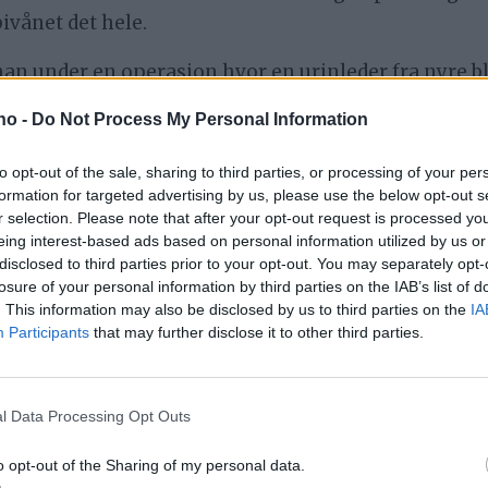
ivånet det hele.
an under en operasjon hvor en urinleder fra nyre ble
». Jeg måtte da diskre minne om at jeg bare var tur
.no -
Do Not Process My Personal Information
rg og vi må huske at man på den tiden gjorde oper
 Det var et tredelt sykehus med både fødeavdeling, k
to opt-out of the sale, sharing to third parties, or processing of your per
 også utover egen spesialitet. Jarle Vormdal beher
formation for targeted advertising by us, please use the below opt-out s
r selection. Please note that after your opt-out request is processed y
avel med nesten umenneskelige oppgaver, men allike
eing interest-based ads based on personal information utilized by us or
disclosed to third parties prior to your opt-out. You may separately opt-
ratt læringskurve på Røros sykehus.
losure of your personal information by third parties on the IAB’s list of
. This information may also be disclosed by us to third parties on the
IA
doktorliv så minnes jeg noen leger som har betydd sp
Participants
that may further disclose it to other third parties.
l Data Processing Opt Outs
TALLET
MEDISIN
KIRURGI
RØROS SYKEHUS
o opt-out of the Sharing of my personal data.