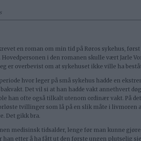
S
 skrevet en roman om min tid på Røros sykehus, før
. Hovedpersonen i den romanen skulle vært Jarle Vo
jeg er overbevist om at sykehuset ikke ville ha bestå
tidsperiode hvor leger på små sykehus hadde en ekstr
 bakvakt. Det vil si at han hadde vakt annethvert dø
ble han ofte også tilkalt utenom ordinær vakt. På d
rløste tvillinger som lå på en slik måte i livmoren 
e. Det gikk bra.
en medisinsk tidsalder, lenge før man kunne gjøre u
r han etter å ha fått ut den første ungen plutselig si