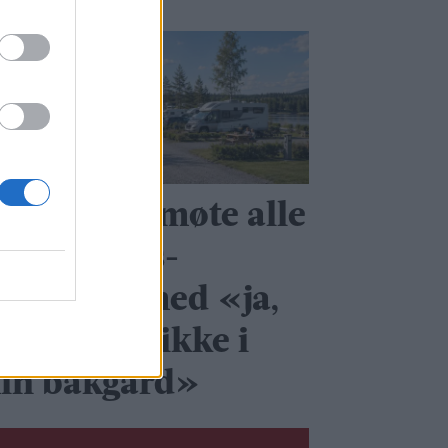
i kan ikke møte alle
ye nærings­
itiativer med «ja,
kk – bare ikke i
in bakgård»