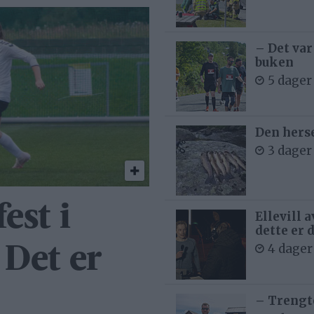
– Det var
buken
5 dager
Den hers
3 dager
est i
Ellevill 
dette er 
4 dager
 Det er
– Trengt