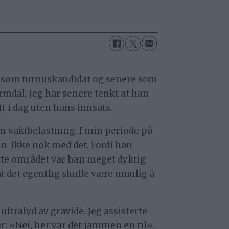
st som turnuskandidat og senere som
rmdal. Jeg har senere tenkt at han
tt i dag uten hans innsats.
em vaktbelastning. I min periode på
gn. Ikke nok med det. Fordi han
ette området var han meget dyktig.
at det egentlig skulle være umulig å
ltralyd av gravide. Jeg assisterte
er: «Nei, her var det jammen en til».