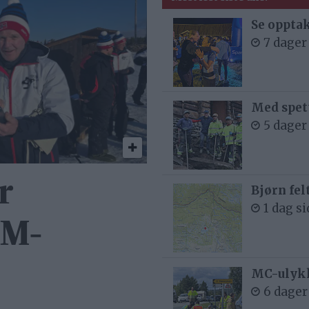
Se opptak
7 dager
Med spett
5 dager
r
Bjørn fel
1 dag s
NM-
MC-ulykk
6 dager