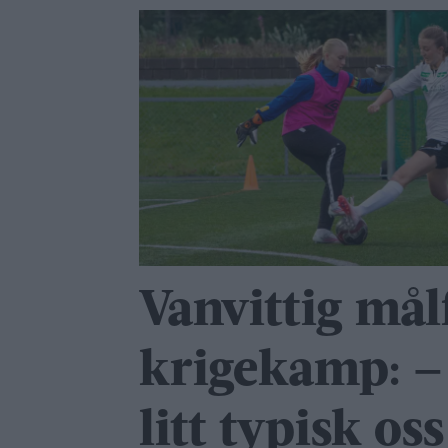
Vanvittig målf
krigekamp: –
litt typisk oss