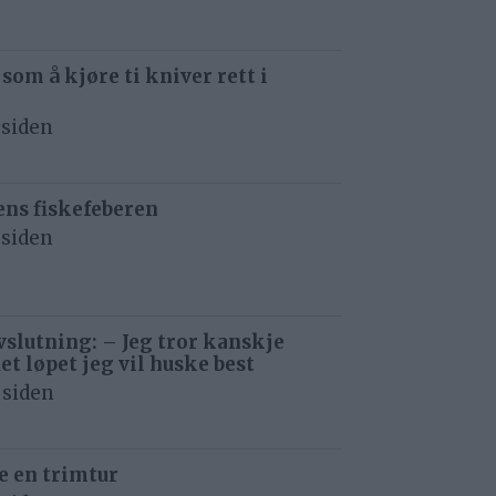
 som å kjøre ti kniver rett i
 siden
ens fiskefeberen
 siden
avslutning: – Jeg tror kanskje
det løpet jeg vil huske best
 siden
e en trimtur