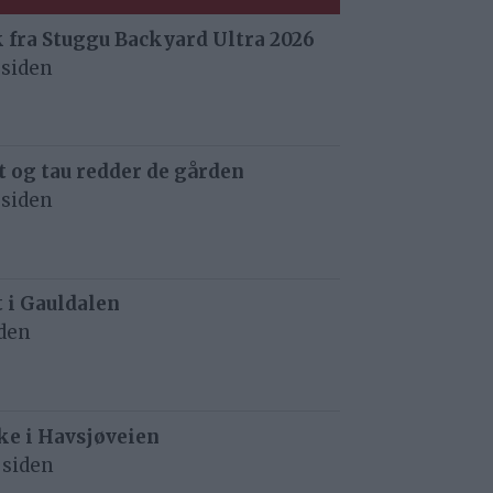
 fra Stuggu Backyard Ultra 2026
 siden
 og tau redder de gården
 siden
t i Gauldalen
iden
e i Havsjøveien
 siden