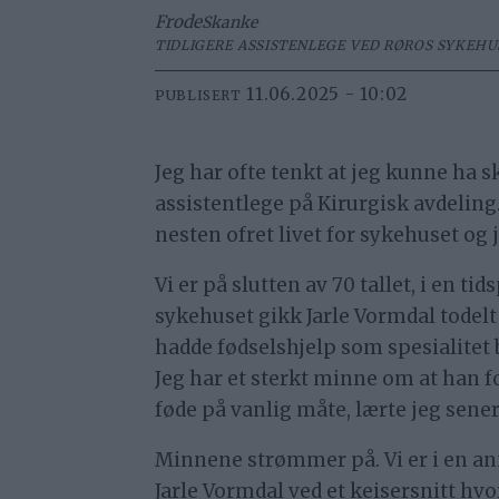
Frode
Skanke
TIDLIGERE ASSISTENLEGE VED RØROS SYKEHU
11.06.2025 - 10:02
PUBLISERT
Jeg har ofte tenkt at jeg kunne ha
assistentlege på Kirurgisk avdeling
nesten ofret livet for sykehuset og 
Vi er på slutten av 70 tallet, i en 
sykehuset gikk Jarle Vormdal todelt
hadde fødselshjelp som spesialitet 
Jeg har et sterkt minne om at han fo
føde på vanlig måte, lærte jeg sener
Minnene strømmer på. Vi er i en ann
Jarle Vormdal ved et keisersnitt hvo