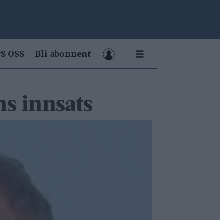
S OSS
Bli abonnent
ns innsats