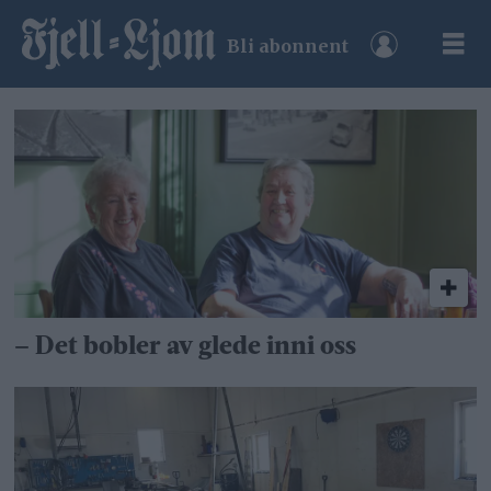
Bli abonnent
Tag:
sanitetskvinnene
– Det bobler av glede inni oss