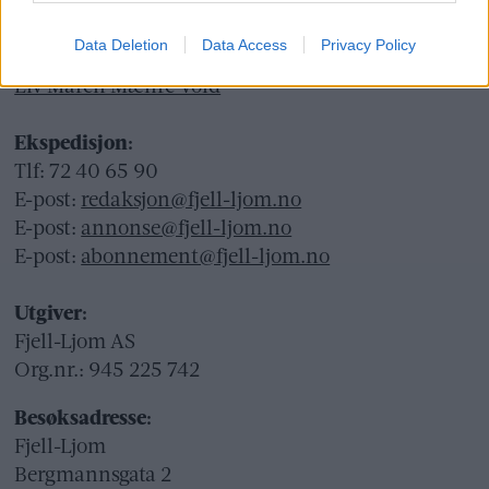
lokalaviser (
LLA
)
Data Deletion
Data Access
Privacy Policy
Ansvarlig redaktør og daglig leder:
Liv Maren Mæhre Vold
Ekspedisjon:
Tlf: 72 40 65 90
E-post:
redaksjon@fjell-ljom.no
E-post:
annonse@fjell-ljom.no
E-post:
abonnement@fjell-ljom.no
Utgiver:
Fjell-Ljom AS
Org.nr.: 945 225 742
Besøksadresse:
Fjell-Ljom
Bergmannsgata 2