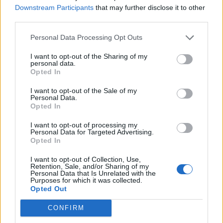
medieomtale, oppfordres til å ta kontakt
Downstream Participants
that may further disclose it to other
third parties.
med redaksjonen.
Personal Data Processing Opt Outs
Pressens Faglige Utvalg (PFU) er et
I want to opt-out of the Sharing of my
klageorgan som behandler klager mot
personal data.
Opted In
mediene i presseetiske spørsmål.
I want to opt-out of the Sale of my
Personal Data.
For informasjon om klageadgang, se:
Opted In
www.presse.no
I want to opt-out of processing my
Personal Data for Targeted Advertising.
Fjell-Ljom har ikke ansvar for innhold på
Opted In
eksterne nettsider som det lenkes til.
I want to opt-out of Collection, Use,
Retention, Sale, and/or Sharing of my
Personal Data that Is Unrelated with the
Det er ikke tillatt å kopiere fra siden eller
Purposes for which it was collected.
legge ut skjermdump av artikler.
Opted Out
CONFIRM
Avisa er medlem i Landslaget for