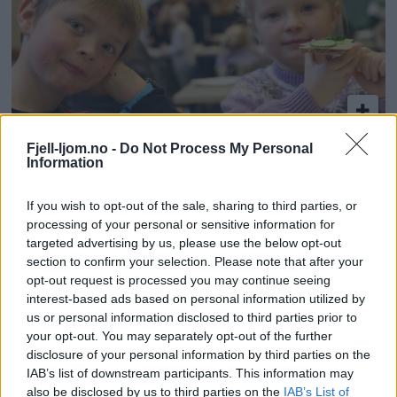
Fjell-ljom.no -
Do Not Process My Personal
Skolefrokost ved Haltdalen
Information
oppvekstsenter
If you wish to opt-out of the sale, sharing to third parties, or
processing of your personal or sensitive information for
targeted advertising by us, please use the below opt-out
section to confirm your selection. Please note that after your
opt-out request is processed you may continue seeing
interest-based ads based on personal information utilized by
us or personal information disclosed to third parties prior to
Fjell-Ljom arbeider etter
Vær Varsom-
your opt-out. You may separately opt-out of the further
plakatens regler
for god presseskikk.
disclosure of your personal information by third parties on the
IAB’s list of downstream participants. This information may
Den som mener seg rammet av urettmessig
also be disclosed by us to third parties on the
IAB’s List of