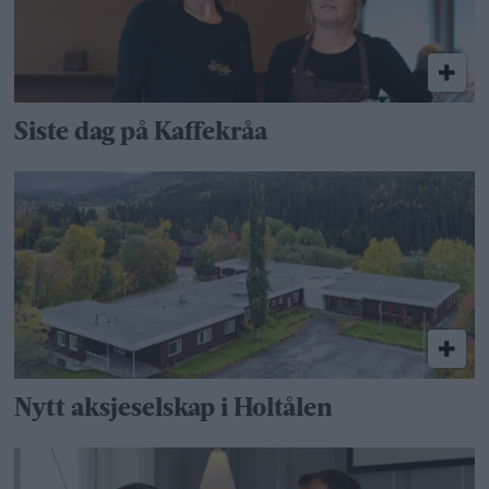
Siste dag på Kaffekråa
Nytt aksjeselskap i Holtålen