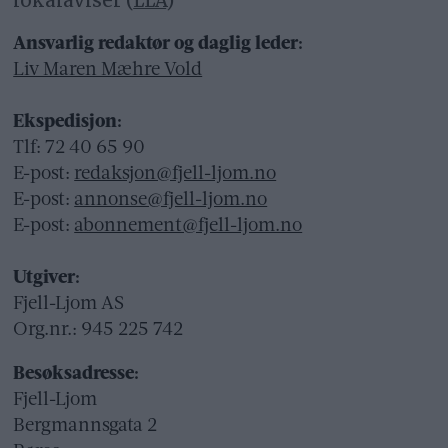
lokalaviser (
LLA
)
Ansvarlig redaktør og daglig leder:
Liv Maren Mæhre Vold
Ekspedisjon:
Tlf: 72 40 65 90
E-post:
redaksjon@fjell-ljom.no
E-post:
annonse@fjell-ljom.no
E-post:
abonnement@fjell-ljom.no
Utgiver:
Fjell-Ljom AS
Org.nr.: 945 225 742
Besøksadresse:
Fjell-Ljom
Bergmannsgata 2