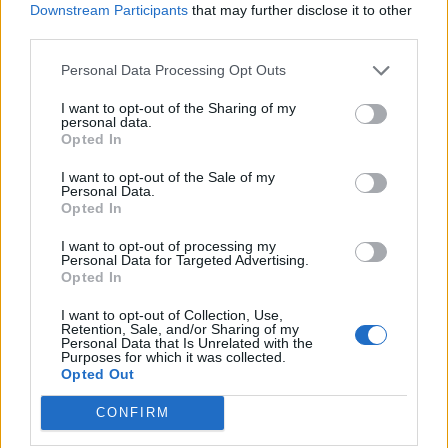
Downstream Participants
that may further disclose it to other
third parties.
Kåret til årets haltdalinger: – Er helt
Personal Data Processing Opt Outs
satt ut
I want to opt-out of the Sharing of my
personal data.
Opted In
I want to opt-out of the Sale of my
Personal Data.
Opted In
I want to opt-out of processing my
Personal Data for Targeted Advertising.
Opted In
I want to opt-out of Collection, Use,
Retention, Sale, and/or Sharing of my
Dette bygget får nytt liv
Personal Data that Is Unrelated with the
Purposes for which it was collected.
Opted Out
CONFIRM