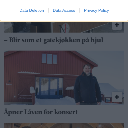
Data Deletion
Data Access
Privacy Policy
– Blir som et gatekjøkken på hjul
Åpner Låven for konsert