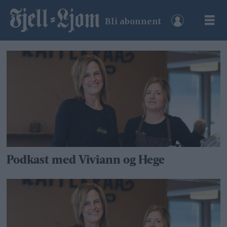
Bli abonnent
Tag:
ragnar
harper
Podkast med Viviann og Hege