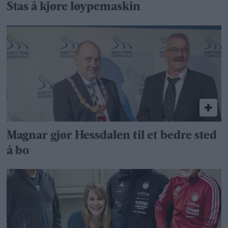
Stas å kjøre løypemaskin
Magnar gjør Hessdalen til et bedre sted
å bo