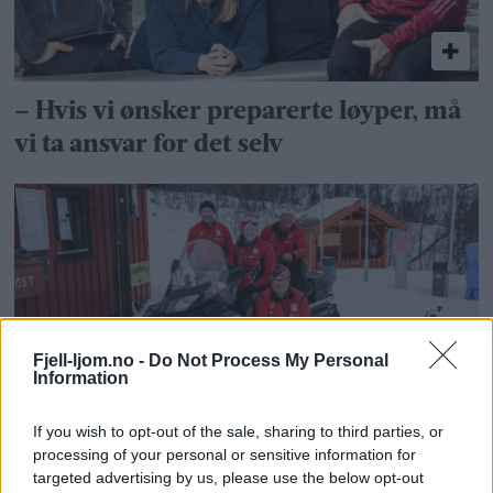
– Hvis vi ønsker preparerte løyper, må
vi ta ansvar for det selv
Fjell-ljom.no -
Do Not Process My Personal
Information
Vil gi penger til løypemaskin
If you wish to opt-out of the sale, sharing to third parties, or
processing of your personal or sensitive information for
targeted advertising by us, please use the below opt-out