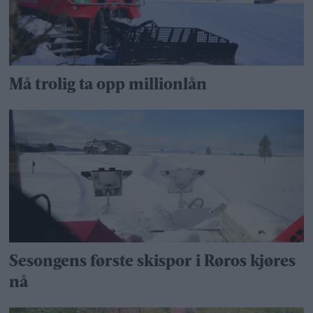
Må trolig ta opp millionlån
Sesongens første skispor i Røros kjøres
nå