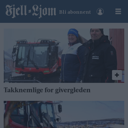
Bli abonnent
Tag:
løypemaskin
Takknemlige for givergleden